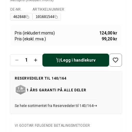
Nettopris (inkludert moms)
Amazon dekk/felg/navkapsler
Reservedeler til 1800
OE-NR.
ARTIKKELNUMMER
Tilgjengelig
1800 Bremsesystem
462848
101601544
1800 Drivstoff/Avgassystem
Volvo 1800 Karosseri
Pris (inkludert moms)
124,00 kr
1800 Kjølesystem
Pris (ekskl. mva.)
99,20 kr
1800 Motorregulering
1800 Motordeler
1800 Forvogn
Legg i handlekurv
1800 Kraftoverføring/Bakaksel
1800 Interiør
RESERVEDELER TIL 140/164
Varme/Friskluftsanlegg 1800 (1961–73)
1800 Dekk/Felg
1 ÅRS GARANTI PÅ ALLE DELER
1800 Øvrig
Reservedeler til 140/164
Se hele sortimentet fra Reservedeler til 140/164
Volvo 140/164 karosseri
140/164 Bremsesystem
140/164 Kjølesystem
VI GODTAR FØLGENDE BETALINGSMETODER:
140/164 Elsystem