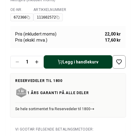
Nettopris (inkludert moms)
Amazon dekk/felg/navkapsler
Reservedeler til 1800
OE-NR.
ARTIKKELNUMMER
Tilgjengelig
1800 Bremsesystem
672366
111602572
1800 Drivstoff/Avgassystem
Volvo 1800 Karosseri
Pris (inkludert moms)
22,00 kr
1800 Kjølesystem
Pris (ekskl. mva.)
17,60 kr
1800 Motorregulering
1800 Motordeler
1800 Forvogn
Legg i handlekurv
1800 Kraftoverføring/Bakaksel
1800 Interiør
RESERVEDELER TIL 1800
Varme/Friskluftsanlegg 1800 (1961–73)
1800 Dekk/Felg
1 ÅRS GARANTI PÅ ALLE DELER
1800 Øvrig
Reservedeler til 140/164
Se hele sortimentet fra Reservedeler til 1800
Volvo 140/164 karosseri
140/164 Bremsesystem
140/164 Kjølesystem
VI GODTAR FØLGENDE BETALINGSMETODER:
140/164 Elsystem