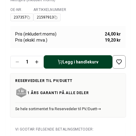
Nettopris (inkludert moms)
Amazon dekk/felg/navkapsler
Reservedeler til 1800
OE-NR.
ARTIKKELNUMMER
Tilgjengelig
1800 Bremsesystem
237357
21597913
1800 Drivstoff/Avgassystem
Volvo 1800 Karosseri
Pris (inkludert moms)
24,00 kr
1800 Kjølesystem
Pris (ekskl. mva.)
19,20 kr
1800 Motorregulering
1800 Motordeler
1800 Forvogn
Legg i handlekurv
1800 Kraftoverføring/Bakaksel
1800 Interiør
RESERVEDELER TIL PV/DUETT
Varme/Friskluftsanlegg 1800 (1961–73)
1800 Dekk/Felg
1 ÅRS GARANTI PÅ ALLE DELER
1800 Øvrig
Reservedeler til 140/164
Se hele sortimentet fra Reservedeler til PV/Duett
Volvo 140/164 karosseri
140/164 Bremsesystem
140/164 Kjølesystem
VI GODTAR FØLGENDE BETALINGSMETODER:
140/164 Elsystem