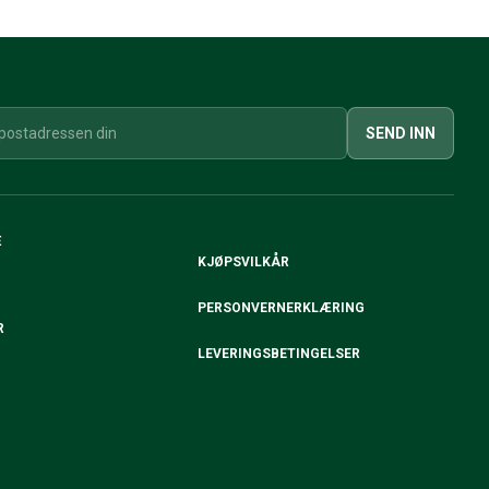
SEND INN
E
KJØPSVILKÅR
PERSONVERNERKLÆRING
R
LEVERINGSBETINGELSER