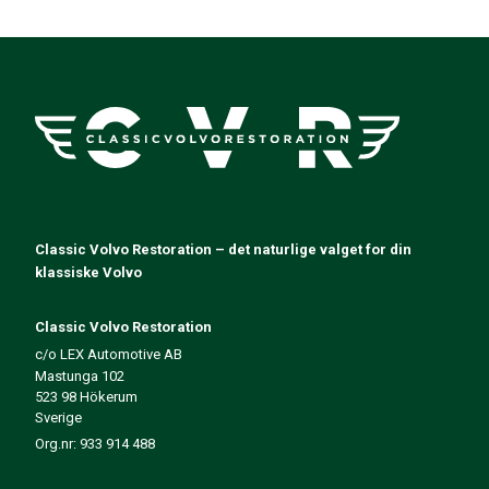
PV/Duett Motordeler
Øvrig PV/Duett
PV/Duett Motorregulering
PV/Duett Varme/Friskluftsanlegg
PV/Duett Dekk/felg/navkapsler
Reservedeler til Amazon
Amazon Karosseri
Amazon Bremsesystem
Amazon Kjølesystem
Classic Volvo Restoration – det naturlige valget for din
Amazon Elektrisk Anlegg
klassiske Volvo
Amazon motordeler
Amazon motorregulering
Classic Volvo Restoration
Amazon drivstoff-/eksosanlegg
c/o LEX Automotive AB
Amazon Forvogn
Mastunga 102
Amazon interiør
523 98 Hökerum
Amazon Varme/Friskluft
Sverige
Amazon Kraftoverføring/Bakaksel
Org.nr: 933 914 488
Øvrig Amazon