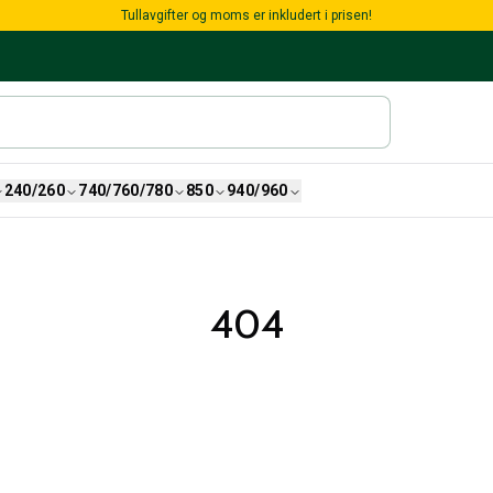
Tullavgifter og moms er inkludert i prisen!
240/260
740/760/780
850
940/960
404