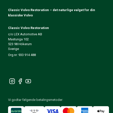
Amazon dekk/felg/navkapsler
Reservedeler til 1800
Classic Volvo Restoration – det naturlige valget for din
1800 Bremsesystem
klassiske Volvo
1800 Drivstoff/Avgassystem
Volvo 1800 Karosseri
Classic Volvo Restoration
1800 Kjølesystem
c/o LEX Automotive AB
1800 Motorregulering
Mastunga 102
1800 Motordeler
523 98 Hökerum
Sverige
1800 Forvogn
Org.nr: 933 914 488
1800 Kraftoverføring/Bakaksel
1800 Interiør
Varme/Friskluftsanlegg 1800 (1961–73)
1800 Dekk/Felg
1800 Øvrig
Reservedeler til 140/164
Volvo 140/164 karosseri
140/164 Bremsesystem
Vi godtar følgende betalingsmetoder:
140/164 Kjølesystem
140/164 Elsystem