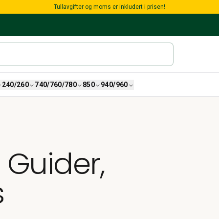
Tullavgifter og moms er inkludert i prisen!
240/260
740/760/780
850
940/960
Guider,
s