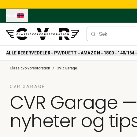
Skip to main content
Norsk
ALLE RESERVEDELER
PV/DUETT
AMAZON
1800
140/164
Alle reservedeler
Classicvolvorestoration
CVR Garage
Bremser
Reservedeler til PV/Duett
PV/Duett Bremssystem
CVR GARAGE
CVR Garage — 
PV/Duett Drivstoff/avgassystem
PV/Duett Elsystem
PV/Duett Forstilling
nyheter og tip
PV/Duett Interiør
PV/Duett Karosseri
PV/Duett Kraftoverføring/bakaksel
PV/Duett Kjølesystem