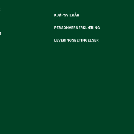
E
KJØPSVILKÅR
PERSONVERNERKLÆRING
R
LEVERINGSBETINGELSER