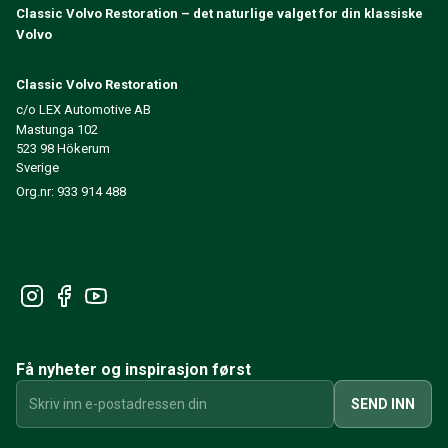
Classic Volvo Restoration – det naturlige valget for din klassiske
240/260 Motorregulering
Volvo
240/260 Kjølesystem
240/260 Kraftoverføring / bakaksel
Classic Volvo Restoration
240/260 Øvrig
c/o LEX Automotive AB
Reservedeler til 740/760/780
Mastunga 102
740/760/780 Bremsesystem
523 98 Hökerum
700 Drivstoff-/avgassystem
Sverige
740/760/780 Kraftoverføring/bakaksel
Org.nr: 933 914 488
700 Kjølesystem
Øvrig 740/760/780
740/760/780 Elsystem
740/760/780 Motorregulering
Varme-/Friskluftsanlegg 700
Dekk/Felg/Navkapsler 700
700 Motordeler
Få nyheter og inspirasjon først
740/760/780 Karosseri
740/760/780 Interiør
SEND INN
740/760/780 Forvogn