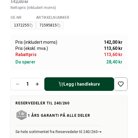
Amazon dekk/felg/navkapsler
142,00 kr
Nettopris (inkludert moms)
Reservedeler til 1800
1800 Bremsesystem
OE-NR.
ARTIKKELNUMMER
Tilgjengelig
1800 Drivstoff/Avgassystem
1372255
71595815
Volvo 1800 Karosseri
1800 Kjølesystem
Pris (inkludert moms)
142,00 kr
1800 Motorregulering
Pris (ekskl. mva.)
113,60 kr
1800 Motordeler
Rabattpris
113,60 kr
1800 Forvogn
Du sparer
28,40 kr
1800 Kraftoverføring/Bakaksel
1800 Interiør
Varme/Friskluftsanlegg 1800 (1961–73)
Legg i handlekurv
1800 Dekk/Felg
1800 Øvrig
RESERVEDELER TIL 240/260
Reservedeler til 140/164
Volvo 140/164 karosseri
1 ÅRS GARANTI PÅ ALLE DELER
140/164 Bremsesystem
140/164 Kjølesystem
Se hele sortimentet fra Reservedeler til 240/260
140/164 Elsystem