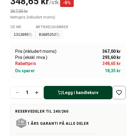
348,65 kr
Amazon dekk/felg/navkapsler
/
stk.
-
5
%
Reservedeler til 1800
367,00 kr
1800 Bremsesystem
Nettopris (inkludert moms)
1800 Drivstoff/Avgassystem
OE-NR.
ARTIKKELNUMMER
Tilgjengelig
Volvo 1800 Karosseri
1312695
81605352
1800 Kjølesystem
1800 Motorregulering
Pris (inkludert moms)
367,00 kr
1800 Motordeler
Pris (ekskl. mva.)
293,60 kr
1800 Forvogn
Rabattpris
348,65 kr
1800 Kraftoverføring/Bakaksel
Du sparer
18,35 kr
1800 Interiør
Varme/Friskluftsanlegg 1800 (1961–73)
1800 Dekk/Felg
Legg i handlekurv
1800 Øvrig
Reservedeler til 140/164
Volvo 140/164 karosseri
RESERVEDELER TIL 240/260
140/164 Bremsesystem
1 ÅRS GARANTI PÅ ALLE DELER
140/164 Kjølesystem
140/164 Elsystem