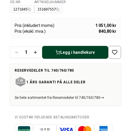
Amazon dekk/felg/navkapsler
OE-NR.
ARTIKKELNUMMER
Tilgjengelig
Reservedeler til 1800
1271045
151607557
1800 Bremsesystem
1800 Drivstoff/Avgassystem
Pris (inkludert moms)
1 051,00 kr
Volvo 1800 Karosseri
Pris (ekskl. mva.)
840,80 kr
1800 Kjølesystem
1800 Motorregulering
1800 Motordeler
Legg i handlekurv
1800 Forvogn
1800 Kraftoverføring/Bakaksel
RESERVEDELER TIL 740/760/780
1800 Interiør
Varme/Friskluftsanlegg 1800 (1961–73)
1 ÅRS GARANTI PÅ ALLE DELER
1800 Dekk/Felg
1800 Øvrig
Se hele sortimentet fra Reservedeler til 740/760/780
Reservedeler til 140/164
Volvo 140/164 karosseri
140/164 Bremsesystem
VI GODTAR FØLGENDE BETALINGSMETODER:
140/164 Kjølesystem
140/164 Elsystem