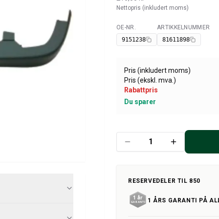
Nettopris (inkludert moms)
OE-NR.
ARTIKKELNUMMER
Tilgjengelig
9151238
81611898
Pris (inkludert moms)
Pris (ekskl. mva.)
Rabattpris
Du sparer
RESERVEDELER TIL 850
1 ÅRS GARANTI PÅ AL