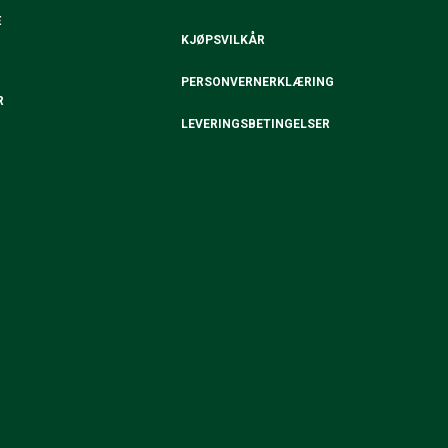
E
KJØPSVILKÅR
PERSONVERNERKLÆRING
R
LEVERINGSBETINGELSER