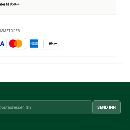
ler til 850
NGSMETODER:
SEND INN