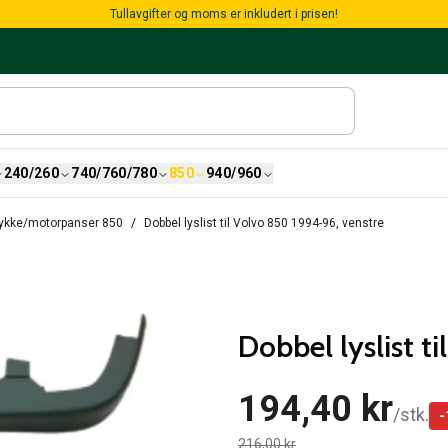
Tullavgifter og moms er inkludert i prisen!
240/260
740/760/780
850
940/960
tykke/motorpanser 850
Dobbel lyslist til Volvo 850 1994-96, venstre
Dobbel lyslist t
194,40 kr
/
stk.
-
216,00 kr