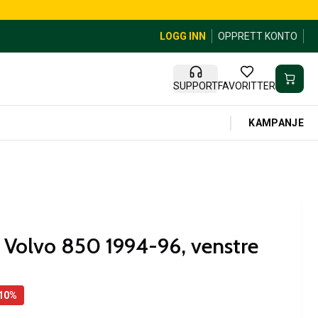
LOGG INN
OPPRETT KONTO
SUPPORT
FAVORITTER
KAMPANJE
il Volvo 850 1994-96, venstre
10
%