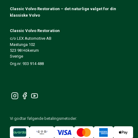
140/164 Motorregulering
Classic Volvo Restoration – det naturlige valget for din
140/164 Motordeler
klassiske Volvo
140/164 Forvogn
140/164 Drivstoff-/Avgassystem
Classic Volvo Restoration
140/164 Varme/Friskluft
c/o LEX Automotive AB
140/164 Interiør
Mastunga 102
140/164 Kraftoverføring/Bakaksel
523 98 Hökerum
Øvrig 140/164
Sverige
Dekk/Felg/Navkapsler 140/164
Org.nr: 933 914 488
Reservedeler til 240/260
240/260 Bremsesystem
240/260 Drivstoff-/avgassystem
Volvo 240/260 Elsystem
240/260 Forvogn
Interiør 240/260
240/260 Dekk/Felg
Vi godtar følgende betalingsmetoder:
240/260 Motordeler
240/260 Karosseri
240/260 Varme / friskluft