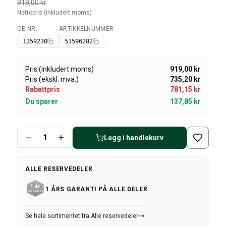
Amazon dekk/felg/navkapsler
919,00 kr
Nettopris (inkludert moms)
Reservedeler til 1800
1800 Bremsesystem
OE-NR.
ARTIKKELNUMMER
Tilgjengelig
1800 Drivstoff/Avgassystem
1359230
51596282
Volvo 1800 Karosseri
1800 Kjølesystem
Pris (inkludert moms)
919,00 kr
1800 Motorregulering
Pris (ekskl. mva.)
735,20 kr
1800 Motordeler
Rabattpris
781,15 kr
1800 Forvogn
Du sparer
137,85 kr
1800 Kraftoverføring/Bakaksel
1800 Interiør
Varme/Friskluftsanlegg 1800 (1961–73)
Legg i handlekurv
1800 Dekk/Felg
1800 Øvrig
ALLE RESERVEDELER
Reservedeler til 140/164
Volvo 140/164 karosseri
1 ÅRS GARANTI PÅ ALLE DELER
140/164 Bremsesystem
140/164 Kjølesystem
Se hele sortimentet fra Alle reservedeler
140/164 Elsystem