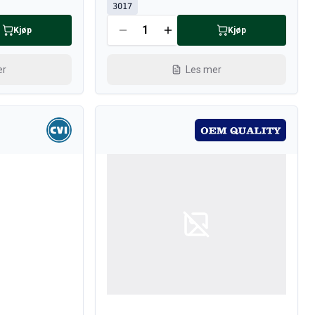
3017
Kjøp
Kjøp
er
Les mer