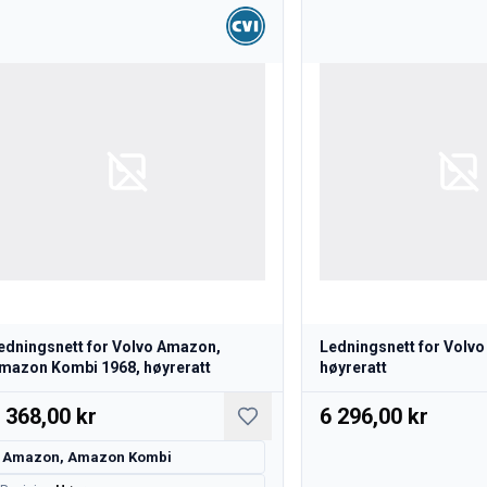
edningsnett for Volvo Amazon,
Ledningsnett for Volv
mazon Kombi 1968, høyreratt
høyreratt
 368,00 kr
6 296,00 kr
Amazon, Amazon Kombi