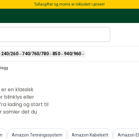
Tullavgifter og moms er inkludert i prisen!
240/260
740/760/780
850
940/960
nlegg
 er en klassisk
blinklys eller
a lading og start til
r samler det du
øm
Amazon Tenningssystem
Amazon Kabelsett
Amazon Ele