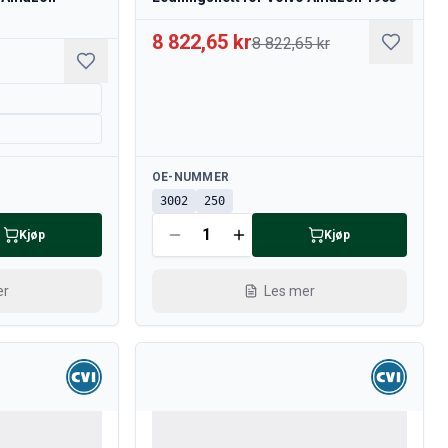
8 822,65 kr
8 822,65 kr
Tilgjengelig
OE-NUMMER
3002
250
Kjøp
Kjøp
er
Les mer