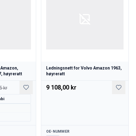
o Amazon,
Ledningsnett for Volvo Amazon 1963,
, høyreratt
høyreratt
9 108,00 kr
5 kr
bi
Tilgjengelig
OE-NUMMER