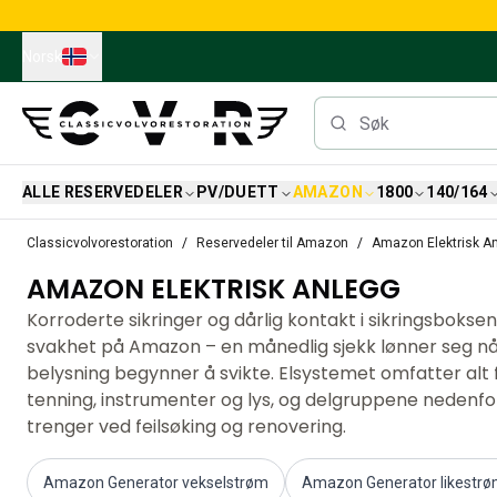
Skip to main content
Norsk
ALLE RESERVEDELER
PV/DUETT
AMAZON
1800
140/164
Alle reservedeler
Classicvolvorestoration
Reservedeler til Amazon
Amazon Elektrisk A
Bremser
AMAZON ELEKTRISK ANLEGG
Reservedeler til PV/Duett
PV/Duett Bremssystem
Korroderte sikringer og dårlig kontakt i sikringsboksen
PV/Duett Drivstoff/avgassystem
svakhet på Amazon – en månedlig sjekk lønner seg når 
PV/Duett Elsystem
belysning begynner å svikte. Elsystemet omfatter alt fr
PV/Duett Forstilling
tenning, instrumenter og lys, og delgruppene nedenfo
PV/Duett Interiør
trenger ved feilsøking og renovering.
PV/Duett Karosseri
PV/Duett Kraftoverføring/bakaksel
Amazon Generator vekselstrøm
Amazon Generator likestr
PV/Duett Kjølesystem