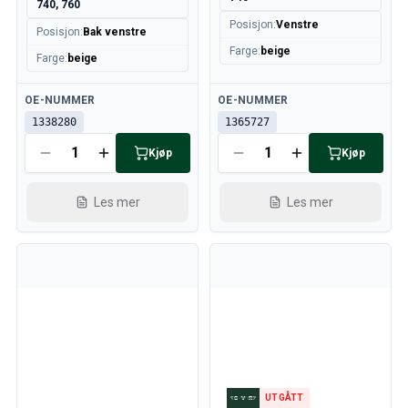
740, 760
Posisjon
:
Venstre
Posisjon
:
Bak venstre
Farge
:
beige
Farge
:
beige
Tilgjengelig
Tilgjengelig
OE-NUMMER
OE-NUMMER
1338280
1365727
Kjøp
Kjøp
Les mer
Les mer
UTGÅTT