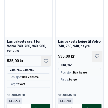
Lås baksete svart for
Lås baksete beige til Volvo
Volvo 740, 760, 940, 960,
740, 760, 940, høyre
venstre
535,00 kr
535,00 kr
740, 760
740, 760, 940, 960
Posisjon
:
Bak høyre
Posisjon
:
Bak venstre
Farge
:
beige
Farge
:
svart
Tilgjengelig
Tilgjengelig
OE-NUMMER
OE-NUMMER
1338274
1338281