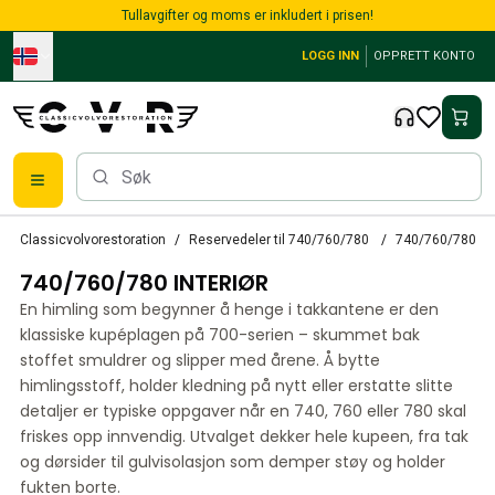
Skip to main content
Tullavgifter og moms er inkludert i prisen!
LOGG INN
OPPRETT KONTO
Alle reservedeler
Classicvolvorestoration
Reservedeler til 740/760/780
740/760/780 Int
Bremser
740/760/780 INTERIØR
Reservedeler til PV/Duett
PV/Duett Bremssystem
En himling som begynner å henge i takkantene er den
PV/Duett Drivstoff/avgassystem
klassiske kupéplagen på 700-serien – skummet bak
PV/Duett Elsystem
stoffet smuldrer og slipper med årene. Å bytte
himlingsstoff, holder kledning på nytt eller erstatte slitte
PV/Duett Forstilling
detaljer er typiske oppgaver når en 740, 760 eller 780 skal
PV/Duett Interiør
friskes opp innvendig. Utvalget dekker hele kupeen, fra tak
PV/Duett Karosseri
og dørsider til gulvisolasjon som demper støy og holder
PV/Duett Kraftoverføring/bakaksel
fukten borte.
PV/Duett Kjølesystem