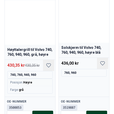
Solskjerm til Volvo 740,
Høyttalergrill til Volvo 740,
760, 940, 960, høyre blå
760, 940, 960, grå, høyre
436,00 kr
430,35 kr
430,35 kr
760, 960
740, 760, 940, 960
Posisjon
:
Høyre
Farge
:
grå
Tilgjengelig
Tilgjengelig
OE-NUMMER
OE-NUMMER
3500053
3519887