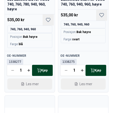
740, 760, 780, 940, 960,
740, 760, 940, 960, høyre
høyre
535,00 kr
535,00 kr
740, 760, 940, 960
740, 760, 940, 960
Posisjon
:
Bak høyre
Posisjon
:
Bak høyre
Farge
:
svart
Farge
:
blå
Tilgjengelig
Tilgjengelig
OE-NUMMER
OE-NUMMER
1338277
1338275
Kjøp
Kjøp
Les mer
Les mer