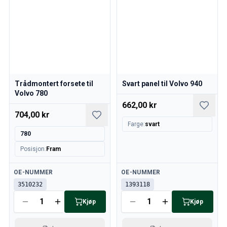
Trådmontert forsete til
Svart panel til Volvo 940
Volvo 780
662,00 kr
704,00 kr
Farge
:
svart
780
Posisjon
:
Fram
Tilgjengelig
Tilgjengelig
OE-NUMMER
OE-NUMMER
3510232
1393118
Kjøp
Kjøp