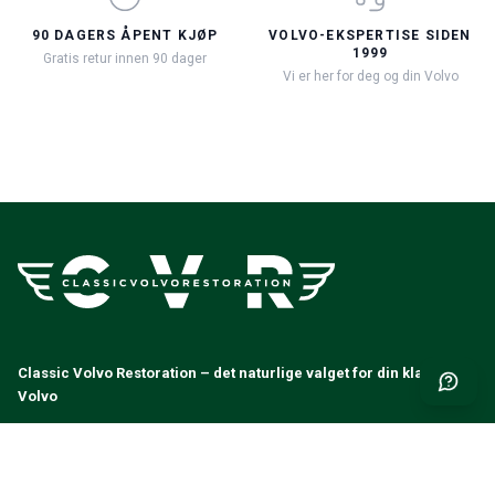
90 DAGERS ÅPENT KJØP
VOLVO-EKSPERTISE SIDEN
1999
Gratis retur innen 90 dager
Vi er her for deg og din Volvo
Classic Volvo Restoration – det naturlige valget for din klassiske
Volvo
Classic Volvo Restoration
c/o LEX Automotive AB