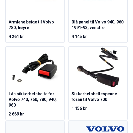
Amazon dekk/felg/navkapsler
Reservedeler til 1800
1800 Bremsesystem
Armlene beige til Volvo
Blå panel til Volvo 940, 960
1800 Drivstoff/Avgassystem
780, høyre
1991-93, venstre
Volvo 1800 Karosseri
4 261 kr
4 145 kr
1800 Kjølesystem
1800 Motorregulering
1800 Motordeler
1800 Forvogn
1800 Kraftoverføring/Bakaksel
1800 Interiør
Varme/Friskluftsanlegg 1800 (1961–73)
1800 Dekk/Felg
1800 Øvrig
Lås sikkerhetsbelte for
Sikkerhetsbeltespenne
Volvo 740, 760, 780, 940,
foran til Volvo 700
Reservedeler til 140/164
960
Volvo 140/164 karosseri
1 156 kr
2 669 kr
140/164 Bremsesystem
140/164 Kjølesystem
140/164 Elsystem