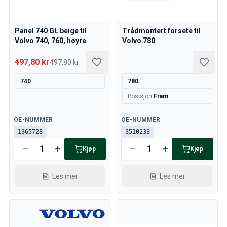
Panel 740 GL beige til
Trådmontert forsete til
Volvo 740, 760, høyre
Volvo 780
497,80 kr
497,80 kr
740
780
Posisjon
:
Fram
Tilgjengelig
Tilgjengelig
OE-NUMMER
OE-NUMMER
1365728
3510233
Kjøp
Kjøp
Les mer
Les mer