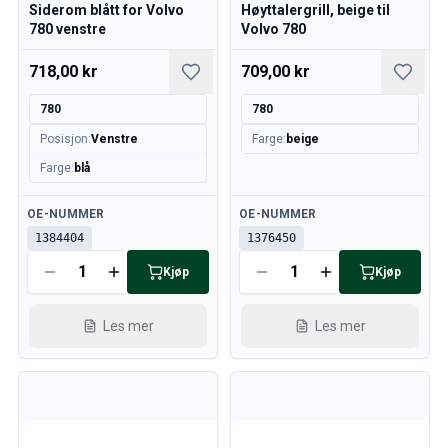
Siderom blått for Volvo
Høyttalergrill, beige til
Kjølesystem
780 venstre
Volvo 780
Drivlinje
Gassregulering
718,00 kr
709,00 kr
Chassis & Styring
Varmesystem & AC
780
780
Tilbehør & Øvrig
Posisjon
:
Venstre
Farge
:
beige
Karosseri
Farge
:
blå
Interiør
Kampanje
Tilgjengelig
Tilgjengelig
OE-NUMMER
OE-NUMMER
Månedens kampanje
1384404
1376450
Kjøp
Kjøp
Les mer
Les mer