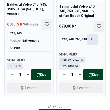
Baklys til Volvo 745, 945,
Tennmodul Volvo 240,
1985-, USA (SAE/DOT),
740, 760, 940, 960 – 6
venstre
stifter Bosch Original
681,15 kr
681,15 kr
679,00 kr
745, 945
240, 740, 760, 740
+
1
Posisjon
:
Bak venstre
År
:
1985-
Tilgjengelig
OE-NUMMER
Tilgjengelig
OE-NUMMER
3501921-Bosch
3518910
0227100124
Kjøp
Kjøp
Les mer
Les mer
24 av 163