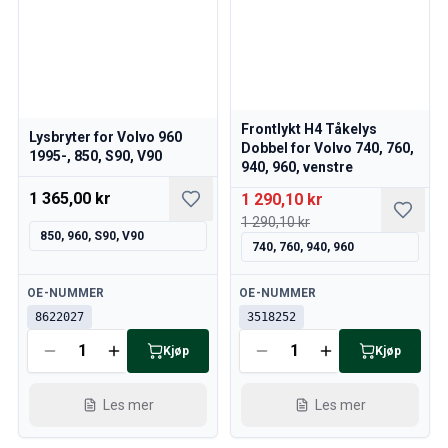
Reservedeler til 850
850 Bremsesystem
850 Dekk/navkapsler
850 Karosseri
850 Drivstoff/avgassystem
850 Interiør
Frontlykt H4 Tåkelys
Lysbryter for Volvo 960
850 Kraftoverføring
Dobbel for Volvo 740, 760,
1995-, 850, S90, V90
940, 960, venstre
850 Kjølesystem
850 Motordeler
1 365,00 kr
1 290,10 kr
850 Elsystem
1 290,10 kr
850, 960, S90, V90
850 Varmeanlegg
740, 760, 940, 960
850 Styring/fjæring/oppheng
Øvrig 850
Tilgjengelig
Tilgjengelig
OE-NUMMER
OE-NUMMER
Reservedeler til 940/960
8622027
3518252
Bremser
Kjøp
Kjøp
Elsystem
Motor
Les mer
Les mer
Drivstoff & Eksos
Felger & Dekk