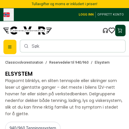
Skip to main content
Tullavgifter og moms er inkludert i prisen!
LOGG INN
OPPRETT KONTO
Alle reservedeler
Classicvolvorestoration
Reservedeler til 940/960
Elsystem
Bremser
ELSYSTEM
Reservedeler til PV/Duett
PV/Duett Bremssystem
Plagsomt blinklys, en sliten tennspole eller sikringer som
PV/Duett Drivstoff/avgassystem
løser ut gjentatte ganger – det meste i bilens 12V-nett
PV/Duett Elsystem
havner før eller siden på verkstedbenken. Delgruppene
nedenfor dekker både tenning, lading, lys og viskersystem,
PV/Duett Forstilling
slik at du kan finne riktig familie ut fra symptom i stedet
PV/Duett Interiør
for å gjette.
PV/Duett Karosseri
PV/Duett Kraftoverføring/bakaksel
PV/Duett Kjølesystem
940/960 Tenningssystem