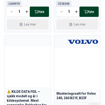
1369979
3538340
Kjøp
Kjøp
Les mer
Les mer
⚠️ KILDE DATA FEIL —
Monteringssett for Volvo
sjekk modell og år i
240, 260 B21F, B23F
kildesystemet. Mest