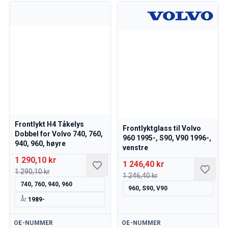
Kjølesystem
Drivlinje
Gassregulering
Chassis & Styring
Varmesystem & AC
Tilbehør & Øvrig
Karosseri
Interiør
Kampanje
Månedens kampanje
Frontlykt H4 Tåkelys
Frontlyktglass til Volvo
Dobbel for Volvo 740, 760,
960 1995-, S90, V90 1996-,
940, 960, høyre
venstre
1 290,10 kr
1 246,40 kr
1 290,10 kr
1 246,40 kr
740, 760, 940, 960
960, S90, V90
År
:
1989-
Tilgjengelig
Tilgjengelig
OE-NUMMER
OE-NUMMER