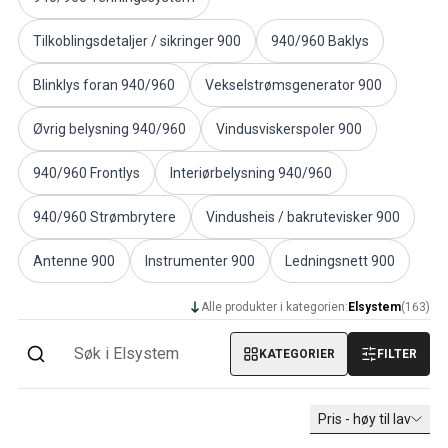
PV/Duett Motordeler
Tilkoblingsdetaljer / sikringer 900
940/960 Baklys
Øvrig PV/Duett
PV/Duett Motorregulering
Blinklys foran 940/960
Vekselstrømsgenerator 900
PV/Duett Varme/Friskluftsanlegg
PV/Duett Dekk/felg/navkapsler
Øvrig belysning 940/960
Vindusviskerspoler 900
Reservedeler til Amazon
Amazon Karosseri
940/960 Frontlys
Interiørbelysning 940/960
Amazon Bremsesystem
Amazon Kjølesystem
940/960 Strømbrytere
Vindusheis / bakrutevisker 900
Amazon Elektrisk Anlegg
Amazon motordeler
Antenne 900
Instrumenter 900
Ledningsnett 900
Amazon motorregulering
Amazon drivstoff-/eksosanlegg
Alle produkter i kategorien:
Elsystem
(
163
)
Amazon Forvogn
KATEGORIER
FILTER
Amazon interiør
Amazon Varme/Friskluft
Amazon Kraftoverføring/Bakaksel
Pris - høy til lav
Øvrig Amazon