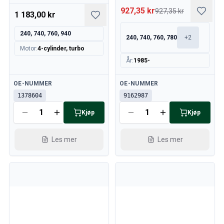
927,35 kr
927,35 kr
1 183,00 kr
240, 740, 760, 940
240, 740, 760, 780
+
2
Motor
:
4-cylinder, turbo
År
:
1985-
Tilgjengelig
Tilgjengelig
OE-NUMMER
OE-NUMMER
1378604
9162987
Kjøp
Kjøp
Les mer
Les mer