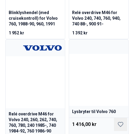
140/164 Motorregulering
140/164 Motordeler
Blinklyshendel (med
Relé overdrive M46 for
140/164 Forvogn
cruisekontroll) for Volvo
Volvo 240, 740, 760, 940,
760, 1988-90, 960, 1991
740 88-, 900 91-
140/164 Drivstoff-/Avgassystem
140/164 Varme/Friskluft
1 952 kr
1 392 kr
140/164 Interiør
140/164 Kraftoverføring/Bakaksel
Øvrig 140/164
Dekk/Felg/Navkapsler 140/164
Reservedeler til 240/260
240/260 Bremsesystem
240/260 Drivstoff-/avgassystem
Volvo 240/260 Elsystem
240/260 Forvogn
Interiør 240/260
240/260 Dekk/Felg
Lysbryter til Volvo 760
Relé overdrive M46 for
240/260 Motordeler
Volvo 240, 260, 262, 740,
1 416,00 kr
760, 780, 240 1985-, 740
240/260 Karosseri
1984-92, 760 1986-90
240/260 Varme / friskluft