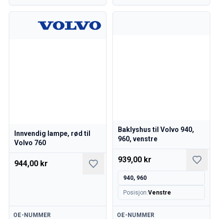
Baklyshus til Volvo 940,
Innvendig lampe, rød til
960, venstre
Volvo 760
939,00 kr
944,00 kr
940, 960
Posisjon
:
Venstre
Tilgjengelig
Tilgjengelig
OE-NUMMER
OE-NUMMER