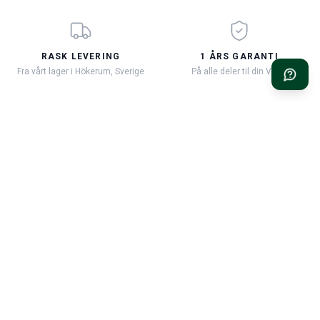
RASK LEVERING
1 ÅRS GARANTI
Fra vårt lager i Hökerum, Sverige
På alle deler til din Volvo
90 DAGERS ÅPENT KJØP
VOLVO-EKSPERTISE SIDEN
1999
Gratis retur innen 90 dager
Vi er her for deg og din Volvo