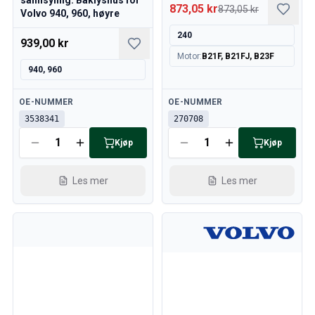
sannsynlig: Baklyshus for
873,05 kr
873,05 kr
Volvo 940, 960, høyre
240
939,00 kr
Motor
:
B21F, B21FJ, B23F
940, 960
Tilgjengelig
Tilgjengelig
OE-NUMMER
OE-NUMMER
3538341
270708
Kjøp
Kjøp
Les mer
Les mer