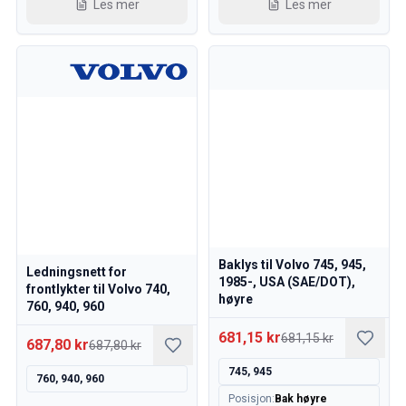
Les mer
Les mer
Baklys til Volvo 745, 945,
Ledningsnett for
1985-, USA (SAE/DOT),
frontlykter til Volvo 740,
høyre
760, 940, 960
681,15 kr
681,15 kr
687,80 kr
687,80 kr
745, 945
760, 940, 960
Posisjon
:
Bak høyre