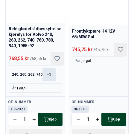
Relé glødetrådbeskyttelse
Frontlyktpære H4 12V
kjørelys for Volvo 240,
65/60W Gul
260, 262, 740, 760, 780,
940, 1985-92
745,75 kr
745,75 kr
768,55 kr
768,55 kr
Farge
:
gul
240, 260, 262, 740
+
3
År
:
1987-
Tilgjengelig
Tilgjengelig
OE-NUMMER
OE-NUMMER
1362923
963370
Kjøp
Kjøp