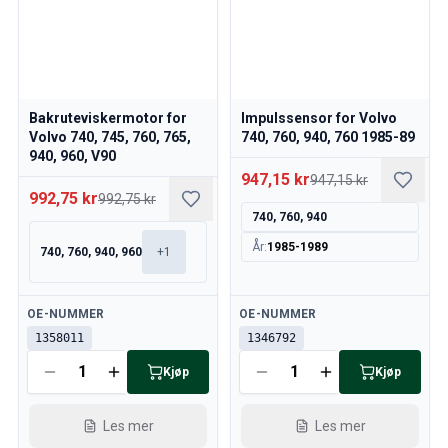
Bakruteviskermotor for
Impulssensor for Volvo
Volvo 740, 745, 760, 765,
740, 760, 940, 760 1985-89
940, 960, V90
947,15 kr
947,15 kr
992,75 kr
992,75 kr
740, 760, 940
År
:
1985-1989
740, 760, 940, 960
+
1
Tilgjengelig
Tilgjengelig
OE-NUMMER
OE-NUMMER
1358011
1346792
Kjøp
Kjøp
Les mer
Les mer