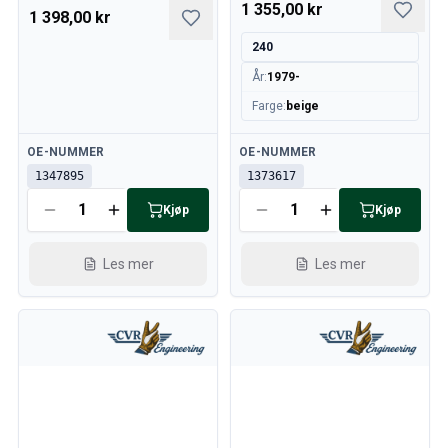
1 355,00 kr
1 398,00 kr
240
År
:
1979-
Farge
:
beige
Tilgjengelig
Tilgjengelig
OE-NUMMER
OE-NUMMER
1347895
1373617
Kjøp
Kjøp
Les mer
Les mer