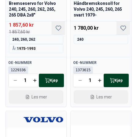
Bremseservo for Volvo
Håndbremskonsoll for
240/260 Motorregulering
240, 245, 260, 262, 265,
Volvo 240, 245, 260, 265
240/260 Kjølesystem
265 DBA 2x8"
svart 1979-
240/260 Kraftoverføring / bakaksel
1 857,60 kr
1 780,00 kr
240/260 Øvrig
1 857,60 kr
Reservedeler til 740/760/780
240, 260, 262
240
740/760/780 Bremsesystem
År
:
1975-1993
700 Drivstoff-/avgassystem
740/760/780 Kraftoverføring/bakaksel
Tilgjengelig
Tilgjengelig
OE-NUMMER
OE-NUMMER
700 Kjølesystem
1229336
1373615
Øvrig 740/760/780
740/760/780 Elsystem
Kjøp
Kjøp
740/760/780 Motorregulering
Varme-/Friskluftsanlegg 700
Les mer
Les mer
Dekk/Felg/Navkapsler 700
700 Motordeler
740/760/780 Karosseri
740/760/780 Interiør
740/760/780 Forvogn