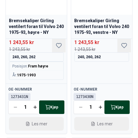
Bremsekaliper Girling
Bremsekaliper Girling
ventilert foran til Volvo 240
ventilert foran til Volvo 240
1975-93, høyre - NY
1975-93, venstre - NY
1 243,55 kr
1 243,55 kr
1 243,55 kr
1 243,55 kr
240, 260, 262
240, 260, 262
Posisjon
:
Fram høyre
År
:
1975-1993
Tilgjengelig
Tilgjengelig
OE-NUMMER
OE-NUMMER
1273431N
1273430N
Kjøp
Kjøp
Les mer
Les mer