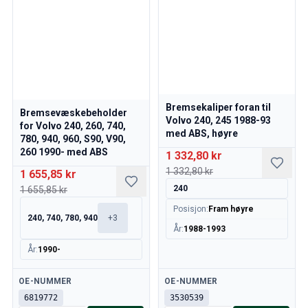
Reservedeler til 850
850 Bremsesystem
850 Dekk/navkapsler
850 Karosseri
850 Drivstoff/avgassystem
850 Interiør
850 Kraftoverføring
Bremsekaliper foran til
Bremsevæskebeholder
850 Kjølesystem
Volvo 240, 245 1988-93
for Volvo 240, 260, 740,
med ABS, høyre
850 Motordeler
780, 940, 960, S90, V90,
850 Elsystem
260 1990- med ABS
1 332,80 kr
850 Varmeanlegg
1 332,80 kr
1 655,85 kr
850 Styring/fjæring/oppheng
240
1 655,85 kr
Øvrig 850
Posisjon
:
Fram høyre
Reservedeler til 940/960
240, 740, 780, 940
+
3
År
:
1988-1993
Bremser
Elsystem
År
:
1990-
Motor
Tilgjengelig
Tilgjengelig
OE-NUMMER
OE-NUMMER
Drivstoff & Eksos
6819772
3530539
Felger & Dekk