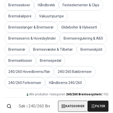
PV/Duett Motordeler
Bremseskiver
Håndbrekk
Festeelementer & Clips
Øvrig PV/Duett
Bremskalipere
Vakuumpumpe
PV/Duett Motorregulering
PV/Duett Varme/Friskluftsanlegg
Bremseslanger & Bremserør
Glidebolter & Hylsesett
PV/Duett Dekk/felg/navkapsler
Reservedeler til Amazon
Bremseservo & Hovedsylinder
Bremseregulering & ABS
Amazon Karosseri
Amazon Bremsesystem
Bremserør
Bremsevæske & Tilbehør
Bremseskjold
Amazon Kjølesystem
Amazon Elektrisk Anlegg
Bremseklosser
Bremsepedal
Amazon motordeler
Amazon motorregulering
240/260 Hovedbrems/Rør
240/260 Bakbremser
Amazon drivstoff-/eksosanlegg
240/260 Forbremser
Håndbrems 240/260
Amazon Forvogn
Amazon interiør
Alle produkter i kategorien:
240/260 Bremsesystem
(
195
)
Amazon Varme/Friskluft
Amazon Kraftoverføring/Bakaksel
KATEGORIER
FILTER
Øvrig Amazon