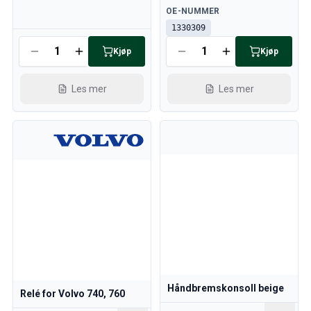
Tilgjengelig
OE-NUMMER
1330309
Tilgjengelig
Kjøp
Kjøp
Les mer
Les mer
Håndbremskonsoll beige
Relé for Volvo 740, 760