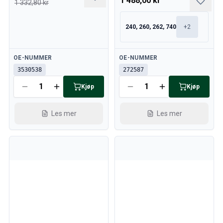
1 488,00 kr
1 332,80 kr
240, 260, 262, 740
+
2
Tilgjengelig
Tilgjengelig
OE-NUMMER
OE-NUMMER
3530538
272587
Kjøp
Kjøp
Les mer
Les mer