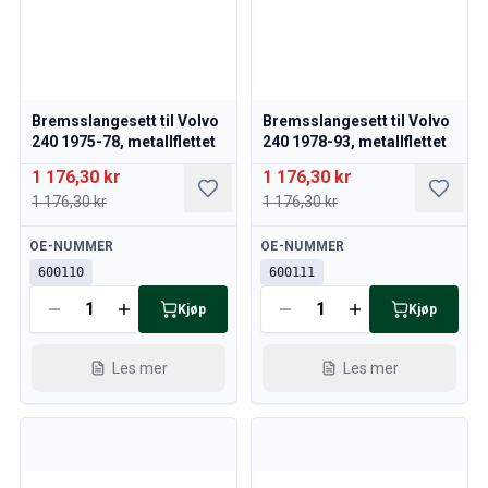
Bremsslangesett til Volvo
Bremsslangesett til Volvo
240 1975-78, metallflettet
240 1978-93, metallflettet
1 176,30 kr
1 176,30 kr
1 176,30 kr
1 176,30 kr
Tilgjengelig
Tilgjengelig
OE-NUMMER
OE-NUMMER
600110
600111
Kjøp
Kjøp
Les mer
Les mer