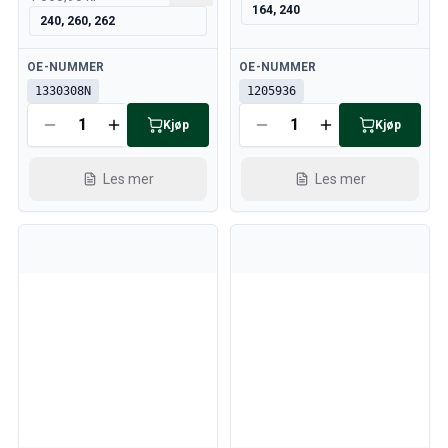
164, 240
240, 260, 262
Tilgjengelig
Tilgjengelig
OE-NUMMER
OE-NUMMER
1330308N
1205936
Kjøp
Kjøp
Les mer
Les mer