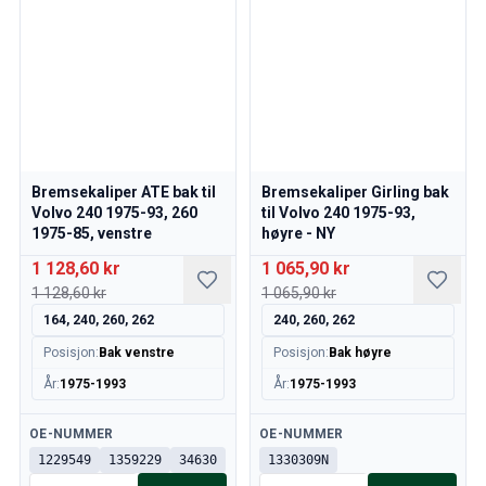
Bremsekaliper ATE bak til
Bremsekaliper Girling bak
Volvo 240 1975-93, 260
til Volvo 240 1975-93,
1975-85, venstre
høyre - NY
1 128,60 kr
1 065,90 kr
1 128,60 kr
1 065,90 kr
164, 240, 260, 262
240, 260, 262
Posisjon
:
Bak venstre
Posisjon
:
Bak høyre
År
:
1975-1993
År
:
1975-1993
Tilgjengelig
Tilgjengelig
OE-NUMMER
OE-NUMMER
1229549
1359229
34630
1330309N