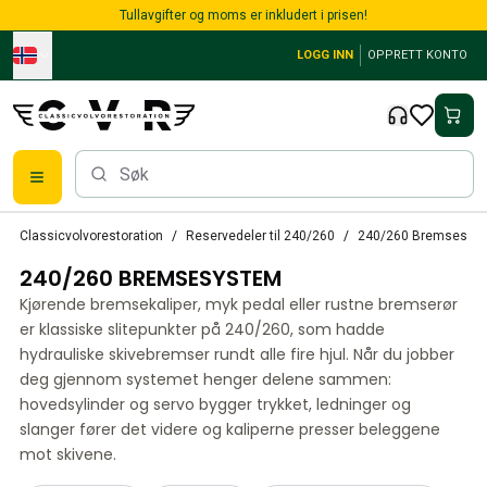
Skip to main content
Tullavgifter og moms er inkludert i prisen!
LOGG INN
OPPRETT KONTO
Alle reservedeler
Classicvolvorestoration
Reservedeler til 240/260
240/260 Bremsesys
Bremser
240/260 BREMSESYSTEM
Reservedeler til PV/Duett
PV/Duett Bremssystem
Kjørende bremsekaliper, myk pedal eller rustne bremserør
PV/Duett Drivstoff/avgassystem
er klassiske slitepunkter på 240/260, som hadde
PV/Duett Elsystem
hydrauliske skivebremser rundt alle fire hjul. Når du jobber
deg gjennom systemet henger delene sammen:
PV/Duett Forstilling
hovedsylinder og servo bygger trykket, ledninger og
PV/Duett Interiør
slanger fører det videre og kaliperne presser beleggene
PV/Duett Karosseri
mot skivene.
PV/Duett Kraftoverføring/bakaksel
PV/Duett Kjølesystem