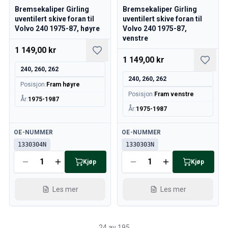
Bremsekaliper Girling
Bremsekaliper Girling
uventilert skive foran til
uventilert skive foran til
Volvo 240 1975-87, høyre
Volvo 240 1975-87,
venstre
1 149,00 kr
1 149,00 kr
240, 260, 262
240, 260, 262
Posisjon
:
Fram høyre
Posisjon
:
Fram venstre
År
:
1975-1987
År
:
1975-1987
Tilgjengelig
Tilgjengelig
OE-NUMMER
OE-NUMMER
1330304N
1330303N
Kjøp
Kjøp
Les mer
Les mer
24 av 195