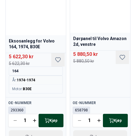
Dørpanel til Volvo Amazon
Eksosanlegg for Volvo
2d, venstre
164, 1974, B30E
5 880,50 kr
5 622,30 kr
5 880,50 kr
5 622,30 kr
164
År
:
1974-1974
Motor
:
B30E
Tilgjengelig
Tilgjengelig
OE-NUMMER
OE-NUMMER
293360
658798
Kjøp
Kjøp