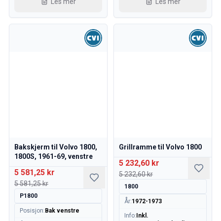
Les mer
Les mer
Bakskjerm til Volvo 1800,
Grillramme til Volvo 1800
1800S, 1961-69, venstre
5 232,60 kr
5 581,25 kr
5 232,60 kr
5 581,25 kr
1800
P1800
År
:
1972-1973
Posisjon
:
Bak venstre
Info
:
Inkl.