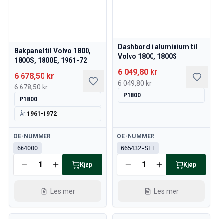
Dashbord i aluminium til
Bakpanel til Volvo 1800,
Volvo 1800, 1800S
1800S, 1800E, 1961-72
6 049,80 kr
6 678,50 kr
6 049,80 kr
6 678,50 kr
P1800
P1800
År
:
1961-1972
Tilgjengelig
Tilgjengelig
OE-NUMMER
OE-NUMMER
664000
665432-SET
Kjøp
Kjøp
Les mer
Les mer