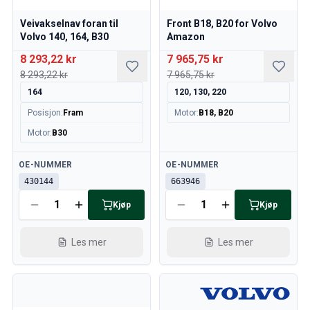
240/260 Motorregulering
Veivakselnav foran til
Front B18, B20 for Volvo
240/260 Kjølesystem
Volvo 140, 164, B30
Amazon
240/260 Kraftoverføring / bakaksel
8 293,22 kr
7 965,75 kr
240/260 Øvrig
8 293,22 kr
7 965,75 kr
Reservedeler til 740/760/780
164
120, 130, 220
740/760/780 Bremsesystem
700 Drivstoff-/avgassystem
Posisjon
:
Fram
Motor
:
B18, B20
740/760/780 Kraftoverføring/bakaksel
Motor
:
B30
700 Kjølesystem
Øvrig 740/760/780
Tilgjengelig
Tilgjengelig
OE-NUMMER
OE-NUMMER
740/760/780 Elsystem
430144
663946
740/760/780 Motorregulering
Kjøp
Kjøp
Varme-/Friskluftsanlegg 700
Dekk/Felg/Navkapsler 700
Les mer
Les mer
700 Motordeler
740/760/780 Karosseri
740/760/780 Interiør
740/760/780 Forvogn