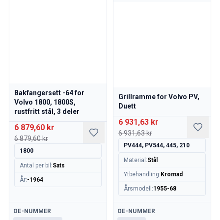
Reservedeler til 850
850 Bremsesystem
850 Dekk/navkapsler
850 Karosseri
850 Drivstoff/avgassystem
850 Interiør
850 Kraftoverføring
850 Kjølesystem
Bakfangersett -64 for
850 Motordeler
Grillramme for Volvo PV,
Volvo 1800, 1800S,
Duett
850 Elsystem
rustfritt stål, 3 deler
850 Varmeanlegg
6 931,63 kr
6 879,60 kr
850 Styring/fjæring/oppheng
6 931,63 kr
6 879,60 kr
Øvrig 850
PV444, PV544, 445, 210
1800
Reservedeler til 940/960
Material
:
Stål
Antal per bil
:
Sats
Bremser
Ytbehandling
:
Kromad
Elsystem
År
:
-1964
Årsmodell
:
1955-68
Motor
Drivstoff & Eksos
Tilgjengelig
Tilgjengelig
OE-NUMMER
OE-NUMMER
Felger & Dekk