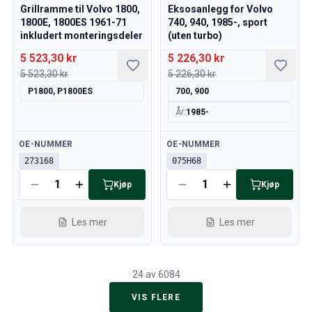
Grillramme til Volvo 1800,
Eksosanlegg for Volvo
1800E, 1800ES 1961-71
740, 940, 1985-, sport
inkludert monteringsdeler
(uten turbo)
5 523,30 kr
5 226,30 kr
5 523,30 kr
5 226,30 kr
P1800, P1800ES
700, 900
År
:
1985-
Tilgjengelig
Tilgjengelig
OE-NUMMER
OE-NUMMER
273168
075H68
Kjøp
Kjøp
Les mer
Les mer
24 av 6084
VIS FLERE