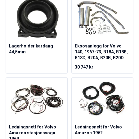
PV/Duett Motordeler
Øvrig PV/Duett
PV/Duett Motorregulering
PV/Duett Varme/Friskluftsanlegg
PV/Duett Dekk/felg/navkapsler
Reservedeler til Amazon
Lagerholder kardang
Eksosanlegg for Volvo
Amazon Karosseri
44,5mm
140, 1967-73, B18A, B18B,
B18D, B20A, B20B, B20D
Amazon Bremsesystem
Amazon Kjølesystem
30 747 kr
Amazon Elektrisk Anlegg
Amazon motordeler
Amazon motorregulering
Amazon drivstoff-/eksosanlegg
Amazon Forvogn
Amazon interiør
Amazon Varme/Friskluft
Amazon Kraftoverføring/Bakaksel
Ledningsnett for Volvo
Ledningsnett for Volvo
Øvrig Amazon
Amazon stasjonsvogn
Amazon 1962
1969