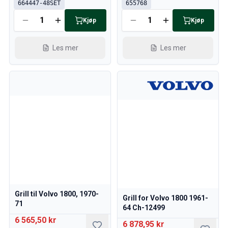
664447-48SET
655768
Kjølesystem
Drivlinje
Kjøp
Kjøp
Gassregulering
Chassis & Styring
Les mer
Les mer
Varmesystem & AC
Tilbehør & Øvrig
Karosseri
Interiør
Kampanje
Månedens kampanje
Grill til Volvo 1800, 1970-
Grill for Volvo 1800 1961-
71
64 Ch-12499
6 565,50 kr
6 878,95 kr