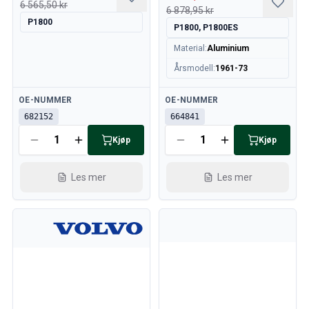
6 565,50 kr
6 878,95 kr
P1800
P1800, P1800ES
Material
:
Aluminium
Årsmodell
:
1961-73
Tilgjengelig
Tilgjengelig
OE-NUMMER
OE-NUMMER
682152
664841
Kjøp
Kjøp
Les mer
Les mer