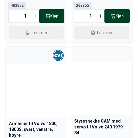
463971
293355
Kjøp
Kjøp
Les mer
Les mer
Styresnekke CAM med
Armlener til Volvo 1800,
servo til Volvo 240 1979-
1800S, svart, venstre,
84
høyre