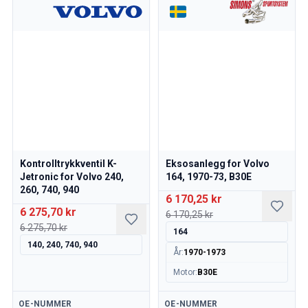
Kontrolltrykkventil K-
Eksosanlegg for Volvo
Jetronic for Volvo 240,
164, 1970-73, B30E
260, 740, 940
6 170,25 kr
6 275,70 kr
6 170,25 kr
6 275,70 kr
164
140, 240, 740, 940
År
:
1970-1973
Motor
:
B30E
Tilgjengelig
Tilgjengelig
OE-NUMMER
OE-NUMMER