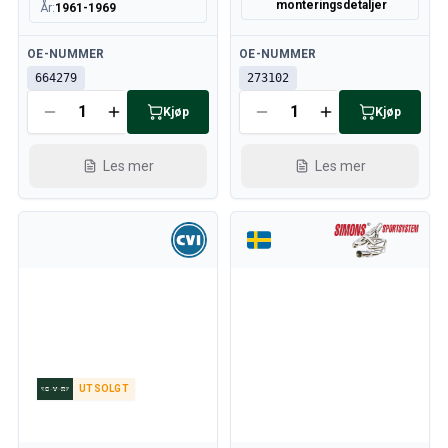
monteringsdetaljer
År
:
1961-1969
Tilgjengelig
Tilgjengelig
OE-NUMMER
OE-NUMMER
664279
273102
Kjøp
Kjøp
Les mer
Les mer
UTSOLGT