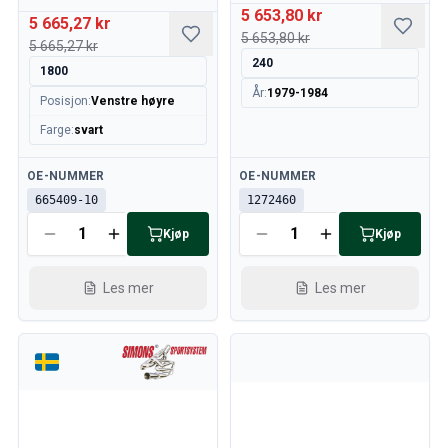
5 653,80 kr
5 665,27 kr
5 653,80 kr
5 665,27 kr
240
1800
År
:
1979-1984
Posisjon
:
Venstre høyre
Farge
:
svart
Tilgjengelig
Tilgjengelig
OE-NUMMER
OE-NUMMER
665409-10
1272460
Kjøp
Kjøp
Les mer
Les mer