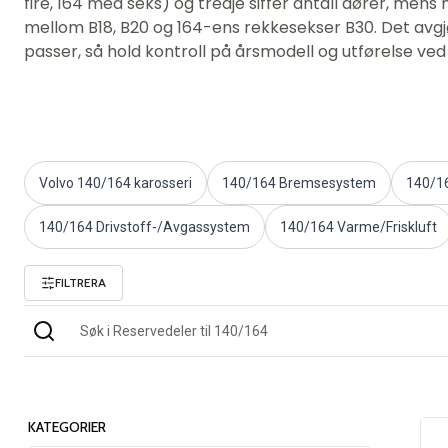
fire, 164 med seks) og tredje siffer antall dører, mens
PV/Duett Motordeler
mellom B18, B20 og 164-ens rekkesekser B30. Det avgj
Øvrig PV/Duett
passer, så hold kontroll på årsmodell og utførelse ved b
PV/Duett Motorregulering
PV/Duett Varme/Friskluftsanlegg
PV/Duett Dekk/felg/navkapsler
Reservedeler til Amazon
Amazon Karosseri
Volvo 140/164 karosseri
140/164 Bremsesystem
140/1
Amazon Bremsesystem
Amazon Kjølesystem
140/164 Drivstoff-/Avgassystem
140/164 Varme/Friskluft
Amazon Elektrisk Anlegg
Amazon motordeler
FILTRERA
Amazon motorregulering
Amazon drivstoff-/eksosanlegg
Amazon Forvogn
Amazon interiør
Amazon Varme/Friskluft
Amazon Kraftoverføring/Bakaksel
KATEGORIER
Øvrig Amazon