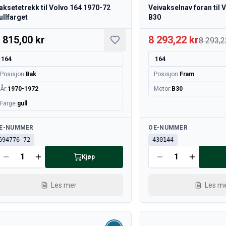
aksetetrekk til Volvo 164 1970-72
Veivakselnav foran til 
ullfarget
B30
 815,00 kr
8 293,22 kr
8 293,2
164
164
Posisjon
:
Bak
Posisjon
:
Fram
År
:
1970-1972
Motor
:
B30
Farge
:
gull
lgjengelig
Tilgjengelig
E-NUMMER
OE-NUMMER
694776-72
430144
Kjøp
Les mer
Les m