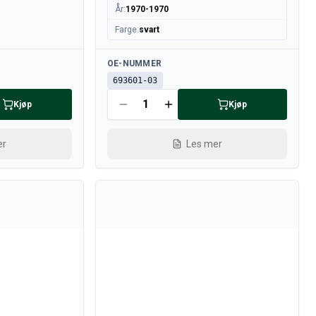
År
:
1970-1970
Farge
:
svart
Tilgjengelig
OE-NUMMER
693601-03
Kjøp
Kjøp
er
Les mer