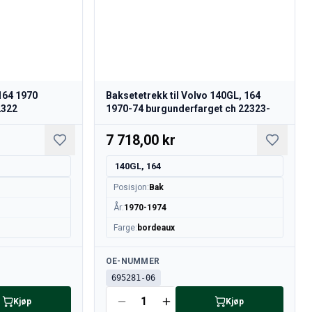
 164 1970
Baksetetrekk til Volvo 140GL, 164
2322
1970-74 burgunderfarget ch 22323-
7 718,00 kr
140GL, 164
Posisjon
:
Bak
År
:
1970-1974
Farge
:
bordeaux
Tilgjengelig
OE-NUMMER
695281-06
Kjøp
Kjøp