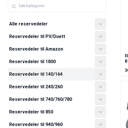
Amazon dekk/felg/navkapsler
Reservedeler til 1800
1800 Bremsesystem
1800 Drivstoff/Avgassystem
Alle reservedeler
Volvo 1800 Karosseri
1800 Kjølesystem
Reservedeler til PV/Duett
1800 Motorregulering
Reservedeler til Amazon
1800 Motordeler
E
1800 Forvogn
Reservedeler til 1800
B
1800 Kraftoverføring/Bakaksel
1800 Interiør
3
Reservedeler til 140/164
Varme/Friskluftsanlegg 1800 (1961–73)
1800 Dekk/Felg
Reservedeler til 240/260
1800 Øvrig
Reservedeler til 140/164
Reservedeler til 740/760/780
Volvo 140/164 karosseri
140/164 Bremsesystem
Reservedeler til 850
140/164 Kjølesystem
Reservedeler til 940/960
140/164 Elsystem