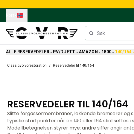
Skip to main content
Norsk
ALLE RESERVEDELER
PV/DUETT
AMAZON
1800
140/164
Alle reservedeler
Classicvolvorestoration
Reservedeler til 140/164
Bremser
Reservedeler til PV/Duett
PV/Duett Bremssystem
PV/Duett Drivstoff/avgassystem
PV/Duett Elsystem
RESERVEDELER TIL 140/164
PV/Duett Forstilling
PV/Duett Interiør
Slitte forgassermembraner, lekkende bremserør og sl
PV/Duett Karosseri
typiske startpunkter når en 140 eller 164 skal settes i s
PV/Duett Kraftoverføring/bakaksel
Modellbetegnelsen styrer mye: andre siffer angir anta
PV/Duett Kjølesystem