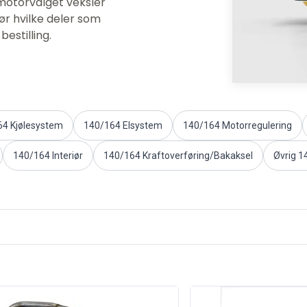
 motorvalget veksler
ør hvilke deler som
estilling.
64 Kjølesystem
140/164 Elsystem
140/164 Motorregulering
140/164 Interiør
140/164 Kraftoverføring/Bakaksel
Øvrig 1