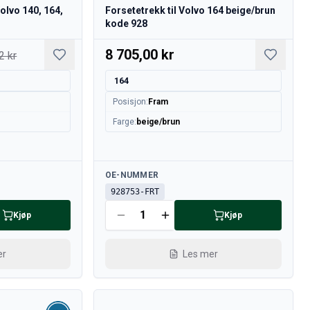
Volvo 140, 164,
Forsetetrekk til Volvo 164 beige/brun
kode 928
8 705,00 kr
2 kr
164
Posisjon
:
Fram
Farge
:
beige/brun
Tilgjengelig
OE-NUMMER
928753-FRT
Kjøp
Kjøp
er
Les mer