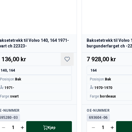
aksetetrekk til Volvo 140, 164 1971-
Baksetetrekk til Volvo
vart ch 22323-
burgunderfarget ch -2
 136,00 kr
7 928,00 kr
140, 164
164
Posisjon
:
Bak
Posisjon
:
Bak
År
:
1971-
År
:
1970-1970
Farge
:
svart
Farge
:
bordeaux
lgjengelig
Tilgjengelig
E-NUMMER
OE-NUMMER
695280-03
693604-06
Kjøp