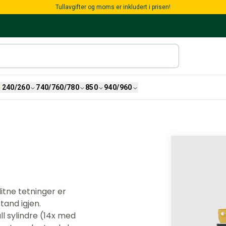
Tullavgifter og moms er inkludert i prisen!
240/260
740/760/780
850
940/960
itne tetninger er
tand igjen.
ll sylindre (14x med