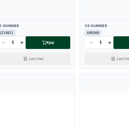
lgjengelig
Tilgjengelig
E-NUMMER
OE-NUMMER
1214821
688360
Kjøp
Les mer
Les m