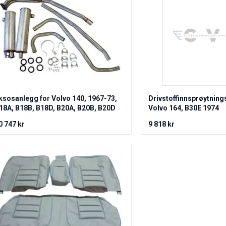
ksosanlegg for Volvo 140, 1967-73,
Drivstoffinnsprøytning
18A, B18B, B18D, B20A, B20B, B20D
Volvo 164, B30E 1974
0 747 kr
9 818 kr