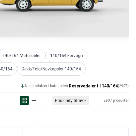
140/164 Motordeler
140/164 Forvogn
40/164
Dekk/Felg/Navkapsler 140/164
Reservedeler til 140/164
Alle produkter i kategorien:
(
2907
)
Pris - høy til lav
2907
produkter