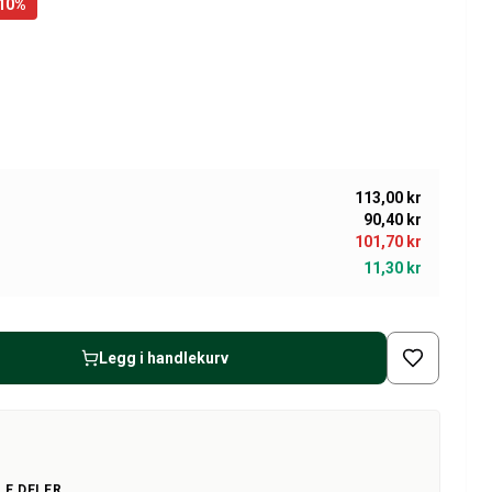
10
%
113,00 kr
90,40 kr
101,70 kr
11,30 kr
Legg i handlekurv
LE DELER