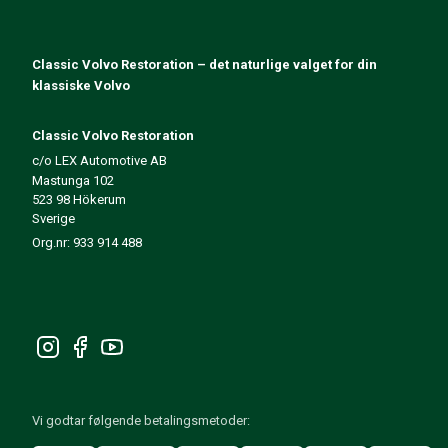
140/164 Motorregulering
140/164 Motordeler
140/164 Forvogn
Classic Volvo Restoration – det naturlige valget for din
140/164 Drivstoff-/Avgassystem
klassiske Volvo
140/164 Varme/Friskluft
140/164 Interiør
Classic Volvo Restoration
140/164 Kraftoverføring/Bakaksel
c/o LEX Automotive AB
Mastunga 102
Øvrig 140/164
523 98 Hökerum
Dekk/Felg/Navkapsler 140/164
Sverige
Reservedeler til 240/260
Org.nr: 933 914 488
240/260 Bremsesystem
240/260 Drivstoff-/avgassystem
Volvo 240/260 Elsystem
240/260 Forvogn
Interiør 240/260
240/260 Dekk/Felg
240/260 Motordeler
Vi godtar følgende betalingsmetoder:
240/260 Karosseri
240/260 Varme / friskluft