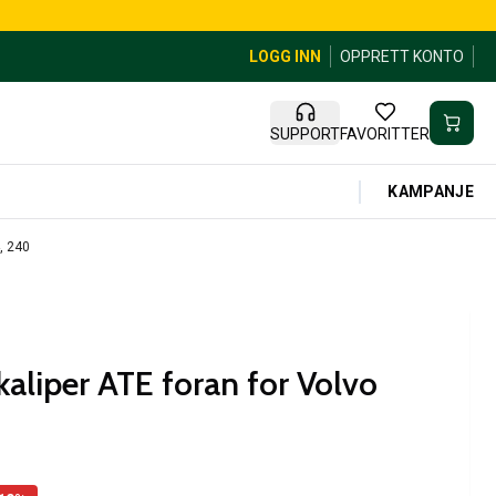
LOGG INN
OPPRETT KONTO
SUPPORT
FAVORITTER
KAMPANJE
, 240
liper ATE foran for Volvo