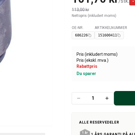
/
stk.
-
113,00 kr
Nettopris (inkludert moms)
OE-NR.
ARTIKKELNUMMER
Tilgjengelig
686226
151600411
Pris (inkludert moms)
Pris (ekskl. mva.)
Rabattpris
Du sparer
ALLE RESERVEDELER
1 ÅRS GARANTI PÅ AL