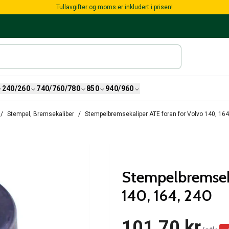
Tullavgifter og moms er inkludert i prisen!
240/260
740/760/780
850
940/960
Stempel, Bremsekaliber
Stempelbremsekaliper ATE foran for Volvo 140, 164
Stempelbremseka
140, 164, 240
101,70 kr