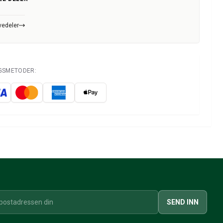
vedeler
NGSMETODER:
SEND INN