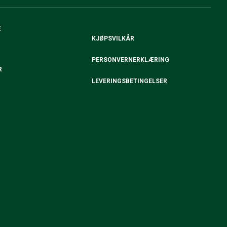
E
KJØPSVILKÅR
PERSONVERNERKLÆRING
R
LEVERINGSBETINGELSER