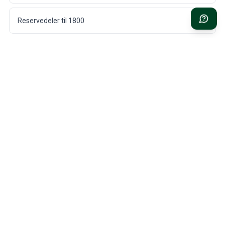
Reservedeler til 1800
Reservedeler til 140/164
Reservedeler til 240/260
Reservedeler til 740/760/780
Reservedeler til 850
RASK LEVERING
1 ÅRS GARANTI