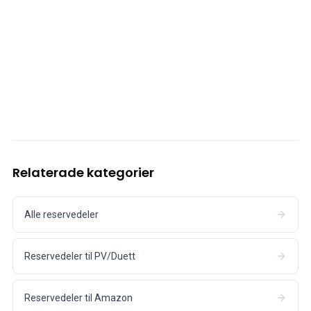
Kjølesystem
Drivlinje
Gassregulering
Chassis & Styring
Varmesystem & AC
Tilbehør & Øvrig
Karosseri
Interiør
Kampanje
Månedens kampanje
Relaterade kategorier
Alle reservedeler
Reservedeler til PV/Duett
Reservedeler til Amazon