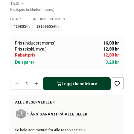
Amazon dekk/felg/navkapsler
16,00 kr
Reservedeler til 1800
Nettopris (inkludert moms)
1800 Bremsesystem
OE-NR.
ARTIKKELNUMMER
Tilgjengelig
1800 Drivstoff/Avgassystem
419805
181606054
Volvo 1800 Karosseri
1800 Kjølesystem
Pris (inkludert moms)
16,00 kr
1800 Motorregulering
Pris (ekskl. mva.)
12,80 kr
1800 Motordeler
Rabattpris
12,80 kr
1800 Forvogn
Du sparer
3,20 kr
1800 Kraftoverføring/Bakaksel
1800 Interiør
Varme/Friskluftsanlegg 1800 (1961–73)
Legg i handlekurv
1800 Dekk/Felg
1800 Øvrig
Reservedeler til 140/164
ALLE RESERVEDELER
Volvo 140/164 karosseri
1 ÅRS GARANTI PÅ ALLE DELER
140/164 Bremsesystem
140/164 Kjølesystem
140/164 Elsystem
Se hele sortimentet fra Alle reservedeler