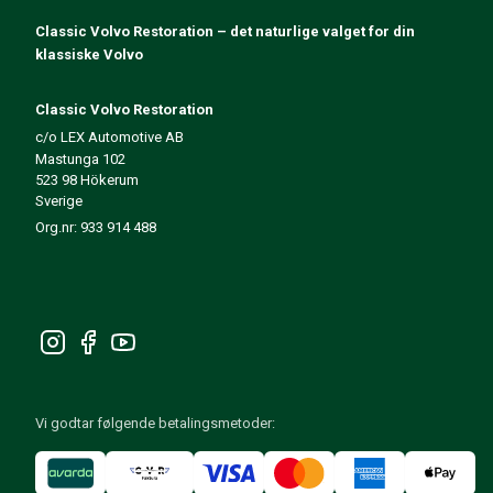
140/164 Motorregulering
Classic Volvo Restoration – det naturlige valget for din
140/164 Motordeler
klassiske Volvo
140/164 Forvogn
140/164 Drivstoff-/Avgassystem
Classic Volvo Restoration
140/164 Varme/Friskluft
c/o LEX Automotive AB
140/164 Interiør
Mastunga 102
140/164 Kraftoverføring/Bakaksel
523 98 Hökerum
Øvrig 140/164
Sverige
Dekk/Felg/Navkapsler 140/164
Org.nr: 933 914 488
Reservedeler til 240/260
240/260 Bremsesystem
240/260 Drivstoff-/avgassystem
Volvo 240/260 Elsystem
240/260 Forvogn
Interiør 240/260
240/260 Dekk/Felg
Vi godtar følgende betalingsmetoder:
240/260 Motordeler
240/260 Karosseri
240/260 Varme / friskluft