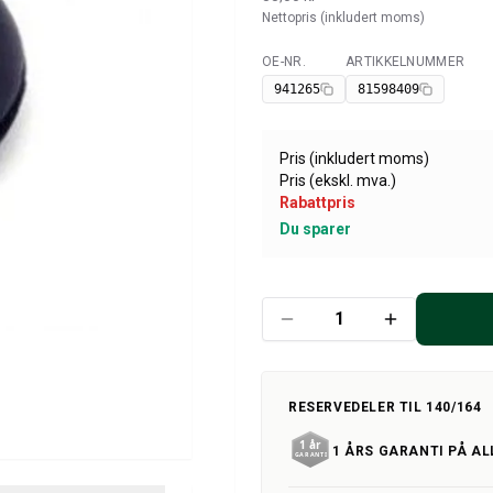
Nettopris (inkludert moms)
OE-NR.
ARTIKKELNUMMER
Tilgjengelig
941265
81598409
Pris (inkludert moms)
Pris (ekskl. mva.)
Rabattpris
Du sparer
RESERVEDELER TIL 140/164
1 ÅRS GARANTI PÅ AL