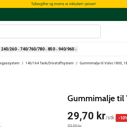
Tullavgifter og moms er inkludert i prisen!
240/260
740/760/780
850
940/960
/Avgassystem
140/164 Tank/Drivstoffsystem
Gummimalje til Volvo 1800, 1
Gummimalje til
29,70 kr
/
stk.
-
10
33,00 kr