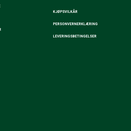
E
KJØPSVILKÅR
PERSONVERNERKLÆRING
R
LEVERINGSBETINGELSER