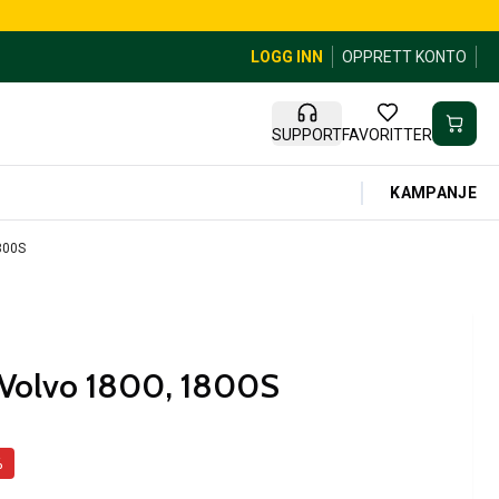
LOGG INN
OPPRETT KONTO
SUPPORT
FAVORITTER
KAMPANJE
800S
 Volvo 1800, 1800S
%