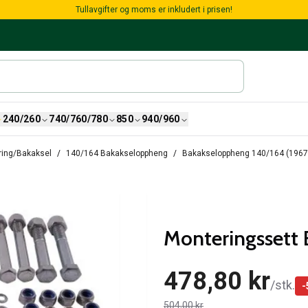
Tullavgifter og moms er inkludert i prisen!
240/260
740/760/780
850
940/960
ring/Bakaksel
140/164 Bakakseloppheng
Bakakseloppheng 140/164 (196
Monteringssett 
478,80 kr
/
stk.
-
504,00 kr