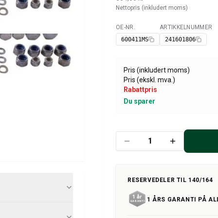
Nettopris (inkludert moms)
OE-NR.
ARTIKKELNUMMER
Tilgjengelig
600411MS
241601806
Pris (inkludert moms)
Pris (ekskl. mva.)
Rabattpris
Du sparer
RESERVEDELER TIL 140/164
1 ÅRS GARANTI PÅ AL