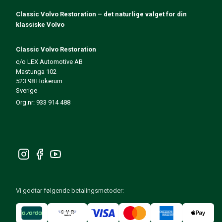
140/164 Motorregulering
Classic Volvo Restoration – det naturlige valget for din
140/164 Motordeler
klassiske Volvo
140/164 Forvogn
140/164 Drivstoff-/Avgassystem
Classic Volvo Restoration
140/164 Varme/Friskluft
c/o LEX Automotive AB
140/164 Interiør
Mastunga 102
140/164 Kraftoverføring/Bakaksel
523 98 Hökerum
Øvrig 140/164
Sverige
Dekk/Felg/Navkapsler 140/164
Org.nr: 933 914 488
Reservedeler til 240/260
240/260 Bremsesystem
240/260 Drivstoff-/avgassystem
Volvo 240/260 Elsystem
240/260 Forvogn
Interiør 240/260
240/260 Dekk/Felg
Vi godtar følgende betalingsmetoder:
240/260 Motordeler
240/260 Karosseri
240/260 Varme / friskluft