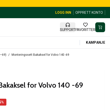
LOGG INN
OPPRETT KONTO
SUPPORT
FAVORITTER
KAMPANJE
7–69)
Monteringssett Bakaksel for Volvo 140 -69
Bakaksel for Volvo 140 -69
5
%