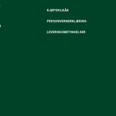
E
KJØPSVILKÅR
PERSONVERNERKLÆRING
R
LEVERINGSBETINGELSER