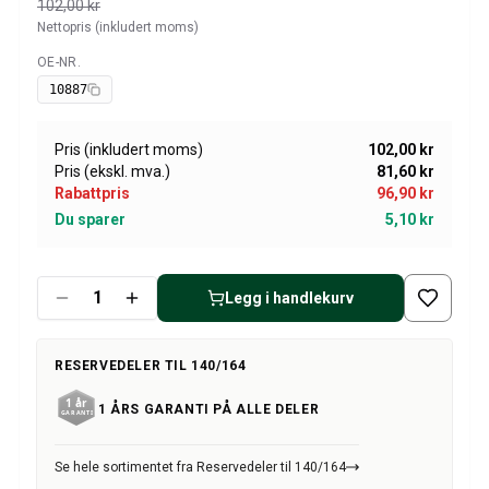
Amazon dekk/felg/navkapsler
102,00 kr
Nettopris (inkludert moms)
Reservedeler til 1800
1800 Bremsesystem
OE-NR.
Tilgjengelig
1800 Drivstoff/Avgassystem
10887
Volvo 1800 Karosseri
1800 Kjølesystem
Pris (inkludert moms)
102,00 kr
1800 Motorregulering
Pris (ekskl. mva.)
81,60 kr
1800 Motordeler
Rabattpris
96,90 kr
1800 Forvogn
Du sparer
5,10 kr
1800 Kraftoverføring/Bakaksel
1800 Interiør
Varme/Friskluftsanlegg 1800 (1961–73)
Legg i handlekurv
1800 Dekk/Felg
1800 Øvrig
RESERVEDELER TIL 140/164
Reservedeler til 140/164
Volvo 140/164 karosseri
1 ÅRS GARANTI PÅ ALLE DELER
140/164 Bremsesystem
140/164 Kjølesystem
Se hele sortimentet fra Reservedeler til 140/164
140/164 Elsystem