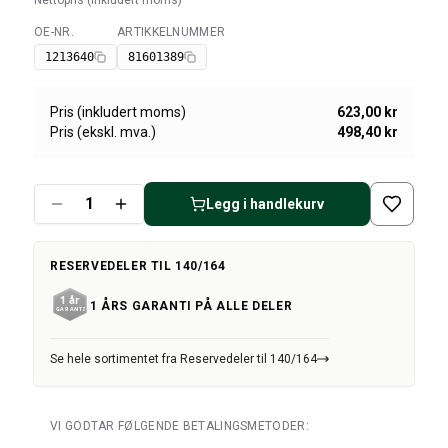
Nettopris (inkludert moms)
Amazon dekk/felg/navkapsler
Reservedeler til 1800
OE-NR.
ARTIKKELNUMMER
Tilgjengelig
1800 Bremsesystem
1213640
81601389
1800 Drivstoff/Avgassystem
Volvo 1800 Karosseri
Pris (inkludert moms)
623,00 kr
1800 Kjølesystem
Pris (ekskl. mva.)
498,40 kr
1800 Motorregulering
1800 Motordeler
1800 Forvogn
Legg i handlekurv
1800 Kraftoverføring/Bakaksel
1800 Interiør
RESERVEDELER TIL 140/164
Varme/Friskluftsanlegg 1800 (1961–73)
1800 Dekk/Felg
1 ÅRS GARANTI PÅ ALLE DELER
1800 Øvrig
Reservedeler til 140/164
Se hele sortimentet fra Reservedeler til 140/164
Volvo 140/164 karosseri
140/164 Bremsesystem
140/164 Kjølesystem
VI GODTAR FØLGENDE BETALINGSMETODER:
140/164 Elsystem