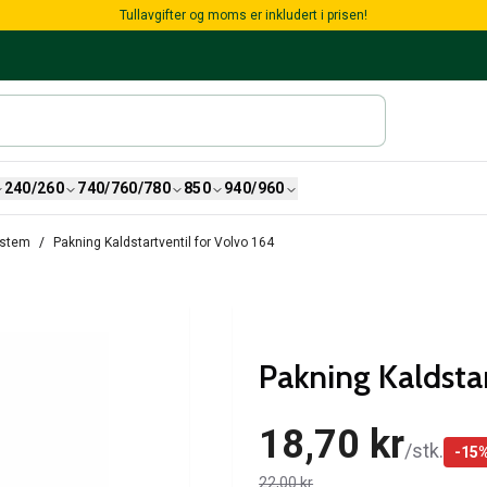
Tullavgifter og moms er inkludert i prisen!
240/260
740/760/780
850
940/960
ystem
Pakning Kaldstartventil for Volvo 164
Pakning Kaldstar
18,70 kr
/
stk.
-
15
22,00 kr