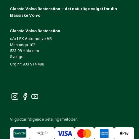
140/164 Motorregulering
Classic Volvo Restoration – det naturlige valget for din
140/164 Motordeler
klassiske Volvo
140/164 Forvogn
140/164 Drivstoff-/Avgassystem
Classic Volvo Restoration
140/164 Varme/Friskluft
c/o LEX Automotive AB
140/164 Interiør
Mastunga 102
140/164 Kraftoverføring/Bakaksel
523 98 Hökerum
Øvrig 140/164
Sverige
Dekk/Felg/Navkapsler 140/164
Org.nr: 933 914 488
Reservedeler til 240/260
240/260 Bremsesystem
240/260 Drivstoff-/avgassystem
Volvo 240/260 Elsystem
240/260 Forvogn
Interiør 240/260
240/260 Dekk/Felg
Vi godtar følgende betalingsmetoder:
240/260 Motordeler
240/260 Karosseri
240/260 Varme / friskluft