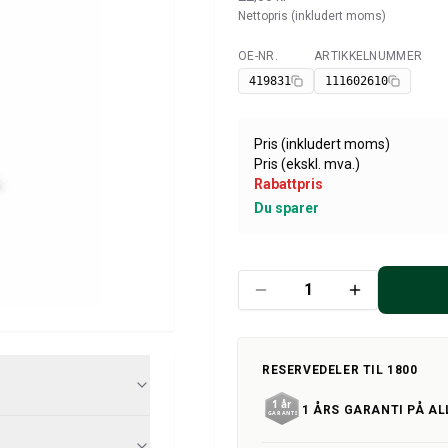
Nettopris (inkludert moms)
OE-NR.
ARTIKKELNUMMER
Tilgjengelig
419831
111602610
Pris (inkludert moms)
Pris (ekskl. mva.)
Rabattpris
Du sparer
RESERVEDELER TIL 1800
1 ÅRS GARANTI PÅ AL