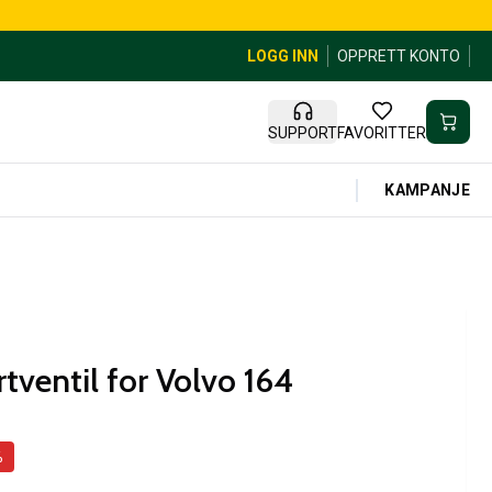
LOGG INN
OPPRETT KONTO
SUPPORT
FAVORITTER
KAMPANJE
tventil for Volvo 164
%