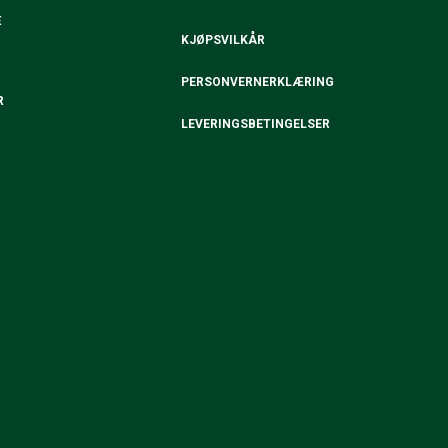
E
KJØPSVILKÅR
PERSONVERNERKLÆRING
R
LEVERINGSBETINGELSER