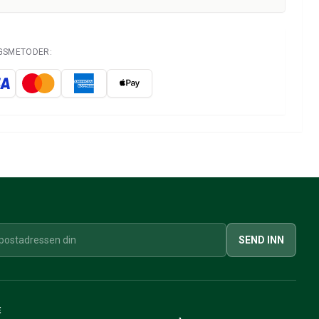
NGSMETODER:
SEND INN
E