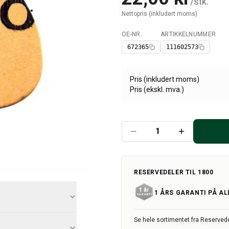
/
stk.
Nettopris (inkludert moms)
OE-NR.
ARTIKKELNUMMER
Tilgjengelig
672365
111602573
Pris (inkludert moms)
Pris (ekskl. mva.)
RESERVEDELER TIL 1800
1 ÅRS GARANTI PÅ AL
Se hele sortimentet fra Reservede