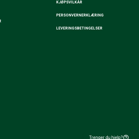
KJØPSVILKÅR
PERSONVERNERKLÆRING
R
LEVERINGSBETINGELSER
Trenger du hjelp?