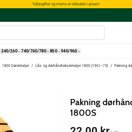
Tullavgifter og moms er inkludert i prisen!
240/260
740/760/780
850
940/960
1800 Dørdetaljer
Lås- og dørhåndtaksdetaljer 1800 (1961–73)
Pakning dø
Pakning dørhånd
1800S
22,00 kr