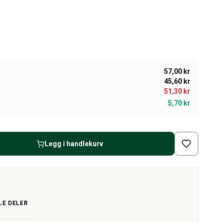
57,00 kr
45,60 kr
51,30 kr
5,70 kr
Legg i handlekurv
LE DELER