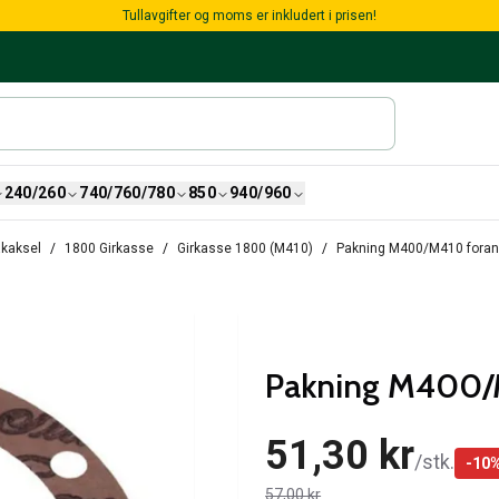
Tullavgifter og moms er inkludert i prisen!
240/260
740/760/780
850
940/960
akaksel
1800 Girkasse
Girkasse 1800 (M410)
Pakning M400/M410 foran
Pakning M400/
51,30 kr
/
stk.
-
10
57,00 kr