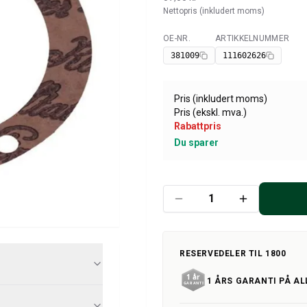
Nettopris (inkludert moms)
OE-NR.
ARTIKKELNUMMER
Tilgjengelig
381009
111602626
Pris (inkludert moms)
Pris (ekskl. mva.)
Rabattpris
Du sparer
RESERVEDELER TIL 1800
1 ÅRS GARANTI PÅ AL