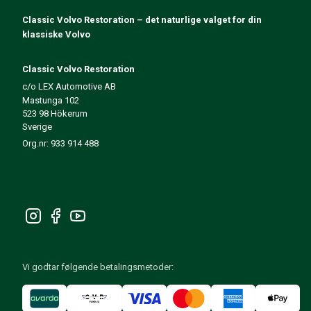
140/164 Motorregulering
Classic Volvo Restoration – det naturlige valget for din
140/164 Motordeler
klassiske Volvo
140/164 Forvogn
140/164 Drivstoff-/Avgassystem
Classic Volvo Restoration
140/164 Varme/Friskluft
c/o LEX Automotive AB
140/164 Interiør
Mastunga 102
140/164 Kraftoverføring/Bakaksel
523 98 Hökerum
Øvrig 140/164
Sverige
Dekk/Felg/Navkapsler 140/164
Org.nr: 933 914 488
Reservedeler til 240/260
240/260 Bremsesystem
240/260 Drivstoff-/avgassystem
Volvo 240/260 Elsystem
240/260 Forvogn
Interiør 240/260
240/260 Dekk/Felg
Vi godtar følgende betalingsmetoder:
240/260 Motordeler
240/260 Karosseri
240/260 Varme / friskluft