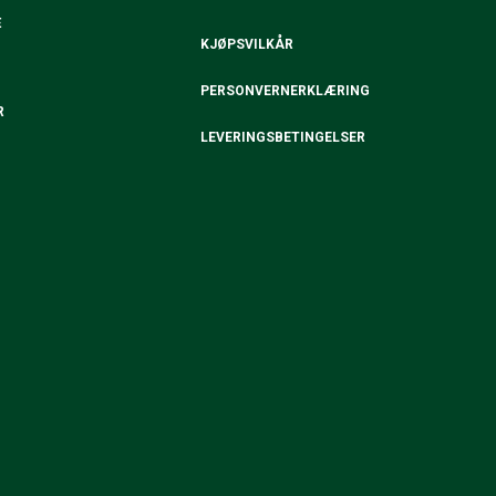
E
KJØPSVILKÅR
PERSONVERNERKLÆRING
R
LEVERINGSBETINGELSER