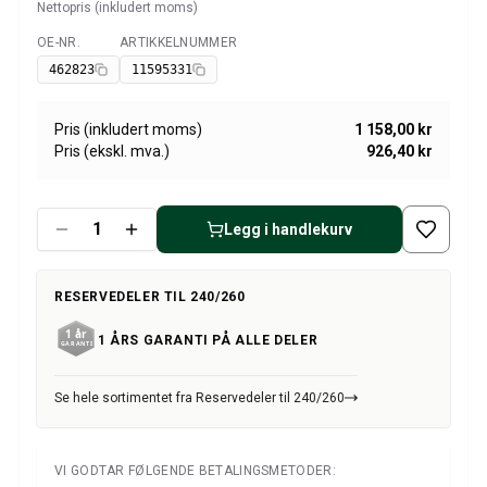
Amazon dekk/felg/navkapsler
Nettopris (inkludert moms)
Reservedeler til 1800
OE-NR.
ARTIKKELNUMMER
Tilgjengelig
1800 Bremsesystem
462823
11595331
1800 Drivstoff/Avgassystem
Volvo 1800 Karosseri
Pris (inkludert moms)
1 158,00 kr
1800 Kjølesystem
Pris (ekskl. mva.)
926,40 kr
1800 Motorregulering
1800 Motordeler
1800 Forvogn
Legg i handlekurv
1800 Kraftoverføring/Bakaksel
1800 Interiør
Varme/Friskluftsanlegg 1800 (1961–73)
RESERVEDELER TIL 240/260
1800 Dekk/Felg
1 ÅRS GARANTI PÅ ALLE DELER
1800 Øvrig
Reservedeler til 140/164
Volvo 140/164 karosseri
Se hele sortimentet fra Reservedeler til 240/260
140/164 Bremsesystem
140/164 Kjølesystem
VI GODTAR FØLGENDE BETALINGSMETODER:
140/164 Elsystem