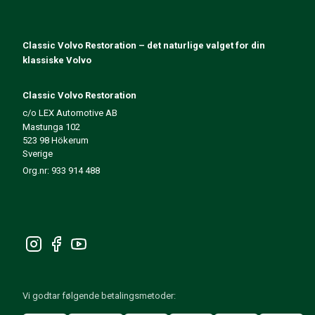
140/164 Motorregulering
140/164 Motordeler
140/164 Forvogn
Classic Volvo Restoration – det naturlige valget for din
140/164 Drivstoff-/Avgassystem
klassiske Volvo
140/164 Varme/Friskluft
140/164 Interiør
Classic Volvo Restoration
140/164 Kraftoverføring/Bakaksel
c/o LEX Automotive AB
Mastunga 102
Øvrig 140/164
523 98 Hökerum
Dekk/Felg/Navkapsler 140/164
Sverige
Reservedeler til 240/260
Org.nr: 933 914 488
240/260 Bremsesystem
240/260 Drivstoff-/avgassystem
Volvo 240/260 Elsystem
240/260 Forvogn
Interiør 240/260
240/260 Dekk/Felg
240/260 Motordeler
Vi godtar følgende betalingsmetoder:
240/260 Karosseri
240/260 Varme / friskluft