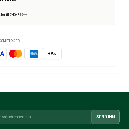
ler til 240/260
NGSMETODER:
SEND INN