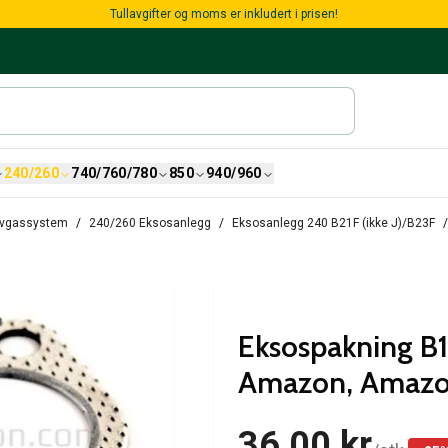
Tullavgifter og moms er inkludert i prisen!
240/260
740/760/780
850
940/960
/avgassystem
240/260 Eksosanlegg
Eksosanlegg 240 B21F (ikke J)/B23F
Eksospakning B1
Amazon, Amazo
36,00 kr