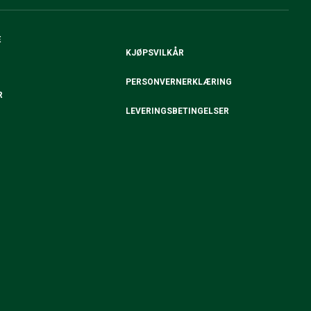
E
KJØPSVILKÅR
PERSONVERNERKLÆRING
R
LEVERINGSBETINGELSER