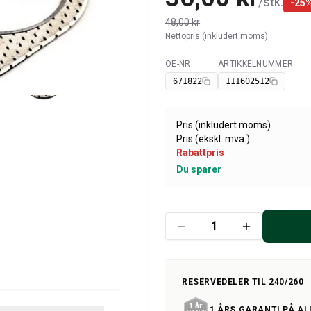
/
stk.
-
25
48,00 kr
Nettopris (inkludert moms)
OE-NR.
ARTIKKELNUMMER
Tilgjengelig
671822
111602512
Pris (inkludert moms)
Pris (ekskl. mva.)
Rabattpris
Du sparer
RESERVEDELER TIL 240/260
1 ÅRS GARANTI PÅ AL