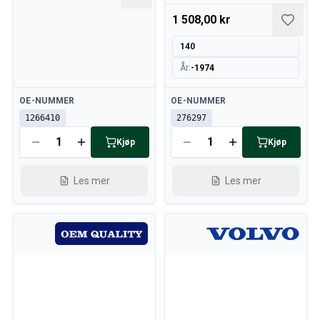
1 508,00 kr
140
År
:
-1974
Tilgjengelig
Tilgjengelig
OE-NUMMER
OE-NUMMER
1266410
276297
Kjøp
Kjøp
Les mer
Les mer