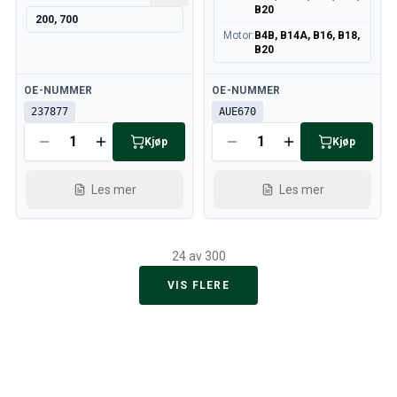
B20
200, 700
Motor
:
B4B, B14A, B16, B18,
B20
Tilgjengelig
Tilgjengelig
OE-NUMMER
OE-NUMMER
237877
AUE670
Kjøp
Kjøp
Les mer
Les mer
24 av 300
VIS FLERE