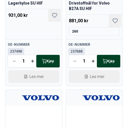
Lagerhylse SU HIF
Drivstoffnål for Volvo
B27A SU HIF
931,00 kr
881,00 kr
260
Tilgjengelig
Tilgjengelig
OE-NUMMER
OE-NUMMER
237490
237688
Kjøp
Kjøp
Les mer
Les mer