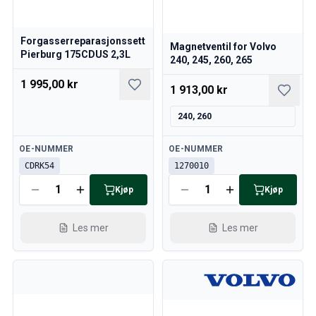
Kjølesystem
Drivlinje
Forgasserreparasjonssett
Gassregulering
Magnetventil for Volvo
Pierburg 175CDUS 2,3L
Chassis & Styring
240, 245, 260, 265
Varmesystem & AC
1 995,00 kr
1 913,00 kr
Tilbehør & Øvrig
Karosseri
240, 260
Interiør
Kampanje
Tilgjengelig
Tilgjengelig
OE-NUMMER
OE-NUMMER
Månedens kampanje
CDRK54
1270010
Kjøp
Kjøp
Les mer
Les mer