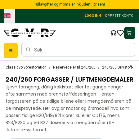
Skip to main content
Tullavgifter og moms er inkludert i prisen!
LOGG INN
OPPRETT KONTO
Alle reservedeler
Classicvolvorestoration
Reservedeler til 240/260
240/260 Drivstoff-/
Bremser
240/260 FORGASSER / LUFTMENGDEMÅLER
Reservedeler til PV/Duett
PV/Duett Bremssystem
Ujevn tomgang, dårlig kaldstart eller fet gange henger
PV/Duett Drivstoff/avgassystem
ofte sammen med brennstoffdoseringen – enten i
PV/Duett Elsystem
forgasseren på de tidlige bilene eller i mengdemåleren på
de innsprøytede. Her avgjør motor og årsmodell hva som
PV/Duett Forstilling
passer: tidlige B20/B19/B21 kjører SU eller CD175, mens
PV/Duett Interiør
B23/B230 og V6 B27 doserer via mengdemåler i K-
PV/Duett Karosseri
Jetronic-systemet.
PV/Duett Kraftoverføring/bakaksel
PV/Duett Kjølesystem