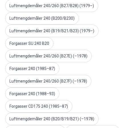
PV/Duett Motordeler
Luftmengdemåler 240/260 (B27/B28) (1979–)
Øvrig PV/Duett
Luftmengdemåler 240 (B200/B230)
PV/Duett Motorregulering
PV/Duett Varme/Friskluftsanlegg
Luftmengdemåler 240 (B19/B21/B23) (1979–)
PV/Duett Dekk/felg/navkapsler
Reservedeler til Amazon
Forgasser SU 240 B20
Amazon Karosseri
Amazon Bremsesystem
Luftmengdemåler 240/260 (B27E) (–1978)
Amazon Kjølesystem
Amazon Elektrisk Anlegg
Forgasser 240 (1985–87)
Amazon motordeler
Amazon motorregulering
Luftmengdemåler 240/260 (B27F) (–1978)
Amazon drivstoff-/eksosanlegg
Forgasser 240 (1988–93)
Amazon Forvogn
Amazon interiør
Forgasser CD175 240 (1985–87)
Amazon Varme/Friskluft
Amazon Kraftoverføring/Bakaksel
Luftmengdemåler 240 (B20/B19/B21) (–1978)
Øvrig Amazon