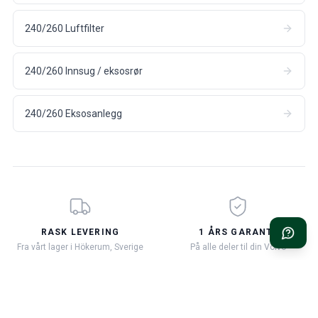
240/260 Luftfilter
240/260 Innsug / eksosrør
240/260 Eksosanlegg
RASK LEVERING
1 ÅRS GARANTI
Fra vårt lager i Hökerum, Sverige
På alle deler til din Volvo
90 DAGERS ÅPENT KJØP
VOLVO-EKSPERTISE SIDEN