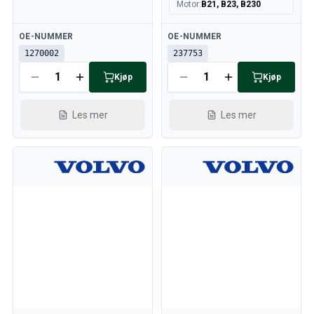
Motor
:
B21, B23, B230
Tilgjengelig
Tilgjengelig
OE-NUMMER
OE-NUMMER
1270002
237753
Kjøp
Kjøp
Les mer
Les mer