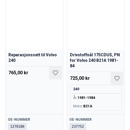
Reparasjonssett til Volvo
Drivstoffnål 175CDUS, PN
240
for Volvo 240 B21A 1981-
84
765,00 kr
725,00 kr
240
År
:
1981-1984
Motor
:
B21A
Tilgjengelig
Tilgjengelig
OE-NUMMER
OE-NUMMER
1270186
237752