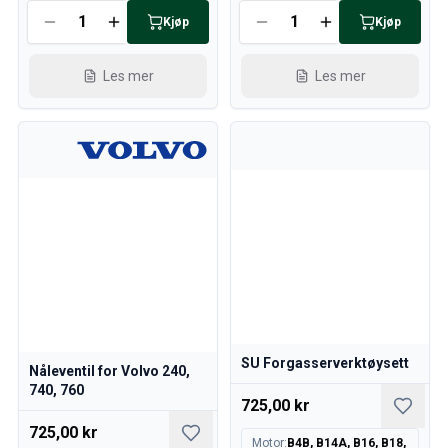
Kjøp
Kjøp
Les mer
Les mer
SU Forgasserverktøysett
Nåleventil for Volvo 240,
740, 760
725,00 kr
725,00 kr
Motor
:
B4B, B14A, B16, B18,