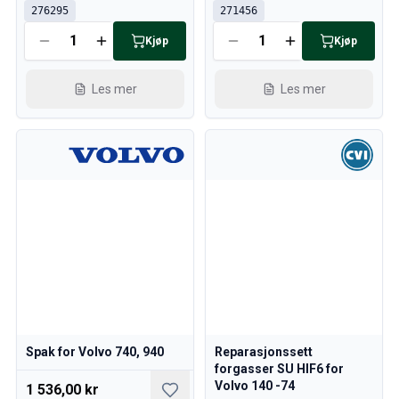
276295
271456
Kjøp
Kjøp
Les mer
Les mer
Spak for Volvo 740, 940
Reparasjonssett
forgasser SU HIF6 for
Volvo 140 -74
1 536,00 kr