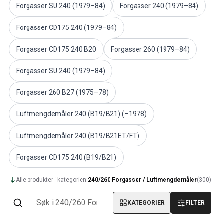
Amazon dekk/felg/navkapsler
Forgasser SU 240 (1979–84)
Forgasser 240 (1979–84)
Reservedeler til 1800
1800 Bremsesystem
Forgasser CD175 240 (1979–84)
1800 Drivstoff/Avgassystem
Volvo 1800 Karosseri
Forgasser CD175 240 B20
Forgasser 260 (1979–84)
1800 Kjølesystem
Forgasser SU 240 (1979–84)
1800 Motorregulering
1800 Motordeler
Forgasser 260 B27 (1975–78)
1800 Forvogn
1800 Kraftoverføring/Bakaksel
Luftmengdemåler 240 (B19/B21) (–1978)
1800 Interiør
Varme/Friskluftsanlegg 1800 (1961–73)
Luftmengdemåler 240 (B19/B21ET/FT)
1800 Dekk/Felg
1800 Øvrig
Forgasser CD175 240 (B19/B21)
Reservedeler til 140/164
Volvo 140/164 karosseri
Alle produkter i kategorien:
240/260 Forgasser / Luftmengdemåler
(
300
)
140/164 Bremsesystem
140/164 Kjølesystem
KATEGORIER
FILTER
140/164 Elsystem