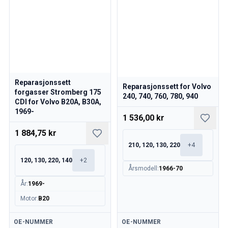
Reparasjonssett
Reparasjonssett for Volvo
forgasser Stromberg 175
240, 740, 760, 780, 940
CDI for Volvo B20A, B30A,
1969-
1 536,00 kr
1 884,75 kr
210, 120, 130, 220
+
4
120, 130, 220, 140
+
2
Årsmodell
:
1966-70
År
:
1969-
Motor
:
B20
Tilgjengelig
Tilgjengelig
OE-NUMMER
OE-NUMMER