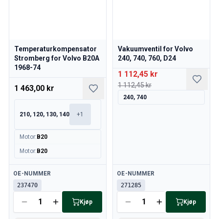
Temperaturkompensator
Vakuumventil for Volvo
Stromberg for Volvo B20A
240, 740, 760, D24
1968-74
1 112,45 kr
1 112,45 kr
1 463,00 kr
240, 740
210, 120, 130, 140
+
1
Motor
:
B20
Motor
:
B20
Tilgjengelig
Tilgjengelig
OE-NUMMER
OE-NUMMER
237470
271285
Kjøp
Kjøp