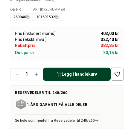
Nettopris (inkludert moms)
Amazon dekk/felg/navkapsler
Reservedeler til 1800
OE-NR.
ARTIKKELNUMMER
Tilgjengelig
1800 Bremsesystem
269046
101601532
1800 Drivstoff/Avgassystem
Volvo 1800 Karosseri
Pris (inkludert moms)
403,00 kr
1800 Kjølesystem
Pris (ekskl. mva.)
322,40 kr
1800 Motorregulering
Rabattpris
382,85 kr
1800 Motordeler
Du sparer
20,15 kr
1800 Forvogn
1800 Kraftoverføring/Bakaksel
1800 Interiør
Legg i handlekurv
Varme/Friskluftsanlegg 1800 (1961–73)
1800 Dekk/Felg
RESERVEDELER TIL 240/260
1800 Øvrig
Reservedeler til 140/164
1 ÅRS GARANTI PÅ ALLE DELER
Volvo 140/164 karosseri
140/164 Bremsesystem
Se hele sortimentet fra Reservedeler til 240/260
140/164 Kjølesystem
140/164 Elsystem