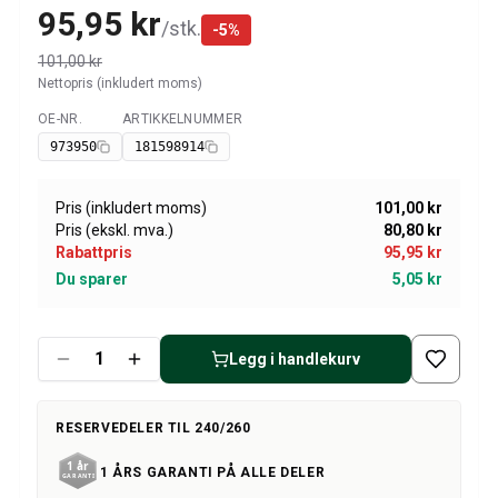
Amazon dekk/felg/navkapsler
95,95 kr
/
stk.
-
5
%
Reservedeler til 1800
1800 Bremsesystem
101,00 kr
1800 Drivstoff/Avgassystem
Nettopris (inkludert moms)
Volvo 1800 Karosseri
OE-NR.
ARTIKKELNUMMER
Tilgjengelig
1800 Kjølesystem
973950
181598914
1800 Motorregulering
1800 Motordeler
Pris (inkludert moms)
101,00 kr
1800 Forvogn
Pris (ekskl. mva.)
80,80 kr
1800 Kraftoverføring/Bakaksel
Rabattpris
95,95 kr
1800 Interiør
Du sparer
5,05 kr
Varme/Friskluftsanlegg 1800 (1961–73)
1800 Dekk/Felg
1800 Øvrig
Legg i handlekurv
Reservedeler til 140/164
Volvo 140/164 karosseri
RESERVEDELER TIL 240/260
140/164 Bremsesystem
140/164 Kjølesystem
1 ÅRS GARANTI PÅ ALLE DELER
140/164 Elsystem