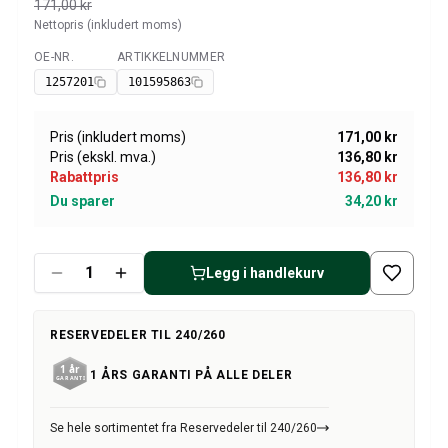
Amazon dekk/felg/navkapsler
171,00 kr
Nettopris (inkludert moms)
Reservedeler til 1800
1800 Bremsesystem
OE-NR.
ARTIKKELNUMMER
Tilgjengelig
1800 Drivstoff/Avgassystem
1257201
101595863
Volvo 1800 Karosseri
1800 Kjølesystem
Pris (inkludert moms)
171,00 kr
1800 Motorregulering
Pris (ekskl. mva.)
136,80 kr
1800 Motordeler
Rabattpris
136,80 kr
1800 Forvogn
Du sparer
34,20 kr
1800 Kraftoverføring/Bakaksel
1800 Interiør
Varme/Friskluftsanlegg 1800 (1961–73)
Legg i handlekurv
1800 Dekk/Felg
1800 Øvrig
RESERVEDELER TIL 240/260
Reservedeler til 140/164
Volvo 140/164 karosseri
1 ÅRS GARANTI PÅ ALLE DELER
140/164 Bremsesystem
140/164 Kjølesystem
Se hele sortimentet fra Reservedeler til 240/260
140/164 Elsystem