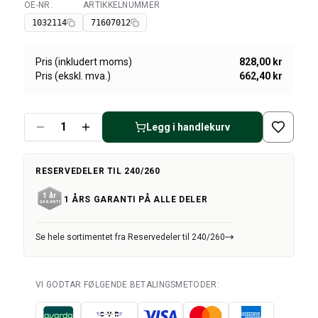
Amazon dekk/felg/navkapsler
OE-NR.
ARTIKKELNUMMER
Tilgjengelig
Reservedeler til 1800
1032114
71607012
1800 Bremsesystem
1800 Drivstoff/Avgassystem
Pris (inkludert moms)
828,00 kr
Volvo 1800 Karosseri
Pris (ekskl. mva.)
662,40 kr
1800 Kjølesystem
1800 Motorregulering
1800 Motordeler
Legg i handlekurv
1800 Forvogn
1800 Kraftoverføring/Bakaksel
RESERVEDELER TIL 240/260
1800 Interiør
Varme/Friskluftsanlegg 1800 (1961–73)
1 ÅRS GARANTI PÅ ALLE DELER
1800 Dekk/Felg
1800 Øvrig
Se hele sortimentet fra Reservedeler til 240/260
Reservedeler til 140/164
Volvo 140/164 karosseri
140/164 Bremsesystem
VI GODTAR FØLGENDE BETALINGSMETODER:
140/164 Kjølesystem
140/164 Elsystem