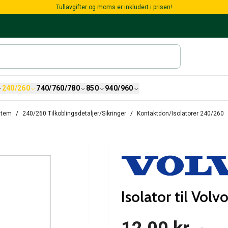
Tullavgifter og moms er inkludert i prisen!
240/260
740/760/780
850
940/960
stem
240/260 Tilkoblingsdetaljer/Sikringer
Kontaktdon/Isolatorer 240/260
Isolator til Volv