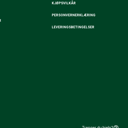
KJØPSVILKÅR
PERSONVERNERKLÆRING
R
LEVERINGSBETINGELSER
Trenger du hjelp?