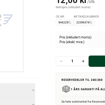
12,00 kr
/
stk.
Nettopris (inkludert moms)
OE-NR.
ARTIKKELNUMMER
Tilgjengelig
944229
31599374
Pris (inkludert moms)
Pris (ekskl. mva.)
RESERVEDELER TIL 240/260
1 ÅRS GARANTI PÅ AL
Se hele sortimentet fra Reservede