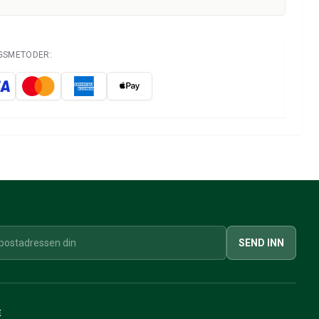
NGSMETODER:
SEND INN
E