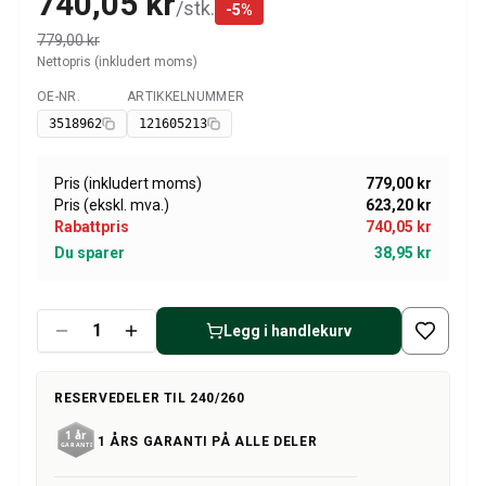
740,05 kr
Amazon dekk/felg/navkapsler
/
stk.
-
5
%
Reservedeler til 1800
779,00 kr
1800 Bremsesystem
Nettopris (inkludert moms)
1800 Drivstoff/Avgassystem
OE-NR.
ARTIKKELNUMMER
Tilgjengelig
Volvo 1800 Karosseri
3518962
121605213
1800 Kjølesystem
1800 Motorregulering
Pris (inkludert moms)
779,00 kr
1800 Motordeler
Pris (ekskl. mva.)
623,20 kr
1800 Forvogn
Rabattpris
740,05 kr
1800 Kraftoverføring/Bakaksel
Du sparer
38,95 kr
1800 Interiør
Varme/Friskluftsanlegg 1800 (1961–73)
1800 Dekk/Felg
Legg i handlekurv
1800 Øvrig
Reservedeler til 140/164
Volvo 140/164 karosseri
RESERVEDELER TIL 240/260
140/164 Bremsesystem
1 ÅRS GARANTI PÅ ALLE DELER
140/164 Kjølesystem
140/164 Elsystem