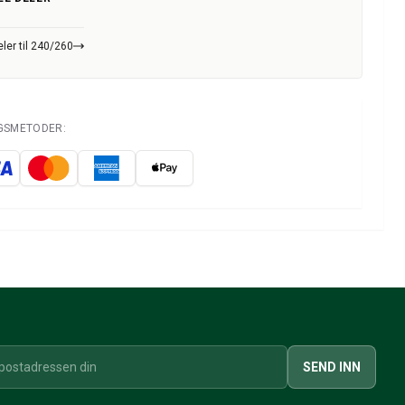
ler til 240/260
NGSMETODER:
SEND INN