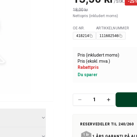
/
stk.
-
25
18,00 kr
Nettopris (inkludert moms)
OE-NR.
ARTIKKELNUMMER
Tilgjengelig
418214
111602546
Pris (inkludert moms)
Pris (ekskl. mva.)
Rabattpris
Du sparer
RESERVEDELER TIL 240/260
1 ÅRS GARANTI PÅ AL