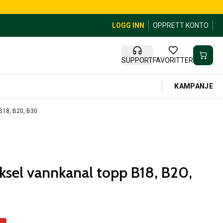
LOGG INN
OPPRETT KONTO
SUPPORT
FAVORITTER
KAMPANJE
B18, B20, B30
ksel vannkanal topp B18, B20,