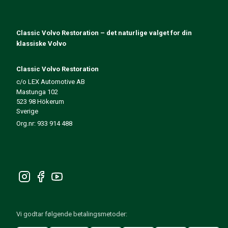
140/164 Motorregulering
140/164 Motordeler
140/164 Forvogn
Classic Volvo Restoration – det naturlige valget for din
140/164 Drivstoff-/Avgassystem
klassiske Volvo
140/164 Varme/Friskluft
140/164 Interiør
Classic Volvo Restoration
140/164 Kraftoverføring/Bakaksel
c/o LEX Automotive AB
Mastunga 102
Øvrig 140/164
523 98 Hökerum
Dekk/Felg/Navkapsler 140/164
Sverige
Reservedeler til 240/260
Org.nr: 933 914 488
240/260 Bremsesystem
240/260 Drivstoff-/avgassystem
Volvo 240/260 Elsystem
240/260 Forvogn
Interiør 240/260
240/260 Dekk/Felg
240/260 Motordeler
Vi godtar følgende betalingsmetoder:
240/260 Karosseri
240/260 Varme / friskluft