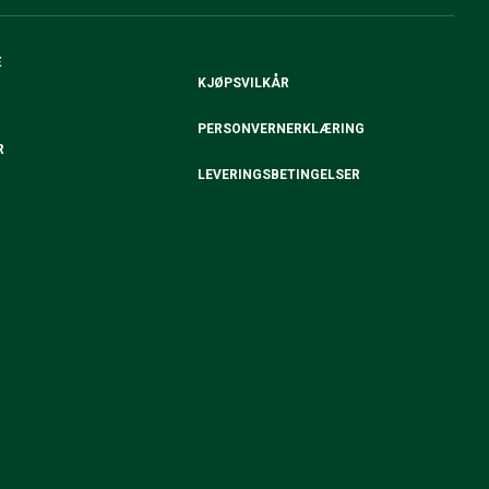
E
KJØPSVILKÅR
PERSONVERNERKLÆRING
R
LEVERINGSBETINGELSER