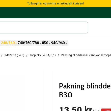
Tullavgifter og moms er inkludert i prisen!
240/260
740/760/780
850
940/960
240/260 (B20)
Topplokk B20A/B/D
Pakning blinddeksel vannkanal topp 
Pakning blindde
B30
13,50 kr