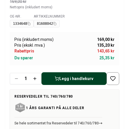
Amazon dekk/felg/navkapsler
169,00 kr
Nettopris (inkludert moms)
Reservedeler til 1800
1800 Bremsesystem
OE-NR.
ARTIKKELNUMMER
Tilgjengelig
1800 Drivstoff/Avgassystem
1334648
81608042
Volvo 1800 Karosseri
1800 Kjølesystem
Pris (inkludert moms)
169,00 kr
1800 Motorregulering
Pris (ekskl. mva.)
135,20 kr
1800 Motordeler
Rabattpris
143,65 kr
1800 Forvogn
Du sparer
25,35 kr
1800 Kraftoverføring/Bakaksel
1800 Interiør
Varme/Friskluftsanlegg 1800 (1961–73)
Legg i handlekurv
1800 Dekk/Felg
1800 Øvrig
RESERVEDELER TIL 740/760/780
Reservedeler til 140/164
Volvo 140/164 karosseri
1 ÅRS GARANTI PÅ ALLE DELER
140/164 Bremsesystem
140/164 Kjølesystem
Se hele sortimentet fra Reservedeler til 740/760/780
140/164 Elsystem