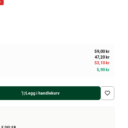
%
59,00 kr
47,20 kr
53,10 kr
5,90 kr
Legg i handlekurv
LE DELER