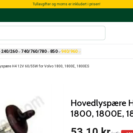
Tullavgifter og moms er inkludert i prisen!
240/260
740/760/780
850
940/960
yspære H4 12V 60/55W for Volvo 1800, 1800E, 1800ES
Hovedlyspære H
1800, 1800E, 
53,10 kr