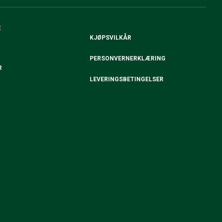
E
KJØPSVILKÅR
PERSONVERNERKLÆRING
R
LEVERINGSBETINGELSER