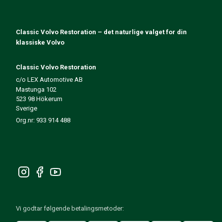
140/164 Motorregulering
140/164 Motordeler
140/164 Forvogn
Classic Volvo Restoration – det naturlige valget for din
140/164 Drivstoff-/Avgassystem
klassiske Volvo
140/164 Varme/Friskluft
140/164 Interiør
Classic Volvo Restoration
140/164 Kraftoverføring/Bakaksel
c/o LEX Automotive AB
Mastunga 102
Øvrig 140/164
523 98 Hökerum
Dekk/Felg/Navkapsler 140/164
Sverige
Reservedeler til 240/260
Org.nr: 933 914 488
240/260 Bremsesystem
240/260 Drivstoff-/avgassystem
Volvo 240/260 Elsystem
240/260 Forvogn
Interiør 240/260
240/260 Dekk/Felg
240/260 Motordeler
Vi godtar følgende betalingsmetoder:
240/260 Karosseri
240/260 Varme / friskluft