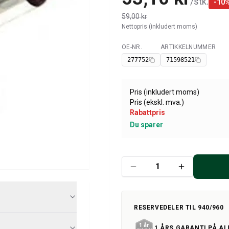
/
stk.
-
10
59,00 kr
Nettopris (inkludert moms)
OE-NR.
ARTIKKELNUMMER
Tilgjengelig
277752
71598521
Pris (inkludert moms)
Pris (ekskl. mva.)
Rabattpris
Du sparer
RESERVEDELER TIL 940/960
1 ÅRS GARANTI PÅ AL