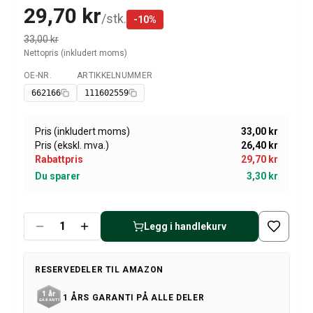
Amazon dekk/felg/navkapsler
29,70 kr
/
stk.
Reservedeler til 1800
-
10
%
1800 Bremsesystem
33,00 kr
1800 Drivstoff/Avgassystem
Nettopris (inkludert moms)
Volvo 1800 Karosseri
OE-NR.
ARTIKKELNUMMER
Tilgjengelig
1800 Kjølesystem
662166
111602559
1800 Motorregulering
1800 Motordeler
Pris (inkludert moms)
33,00 kr
1800 Forvogn
Pris (ekskl. mva.)
26,40 kr
1800 Kraftoverføring/Bakaksel
Rabattpris
29,70 kr
1800 Interiør
Du sparer
3,30 kr
Varme/Friskluftsanlegg 1800 (1961–73)
1800 Dekk/Felg
1800 Øvrig
Legg i handlekurv
Reservedeler til 140/164
Volvo 140/164 karosseri
RESERVEDELER TIL AMAZON
140/164 Bremsesystem
140/164 Kjølesystem
1 ÅRS GARANTI PÅ ALLE DELER
140/164 Elsystem