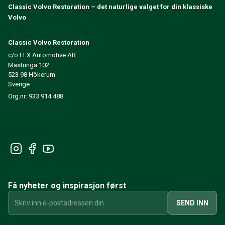
Classic Volvo Restoration – det naturlige valget for din klassiske
240/260 Motorregulering
Volvo
240/260 Kjølesystem
240/260 Kraftoverføring / bakaksel
Classic Volvo Restoration
240/260 Øvrig
c/o LEX Automotive AB
Reservedeler til 740/760/780
Mastunga 102
740/760/780 Bremsesystem
523 98 Hökerum
700 Drivstoff-/avgassystem
Sverige
740/760/780 Kraftoverføring/bakaksel
Org.nr: 933 914 488
700 Kjølesystem
Øvrig 740/760/780
740/760/780 Elsystem
740/760/780 Motorregulering
Varme-/Friskluftsanlegg 700
Dekk/Felg/Navkapsler 700
700 Motordeler
Få nyheter og inspirasjon først
740/760/780 Karosseri
740/760/780 Interiør
SEND INN
740/760/780 Forvogn