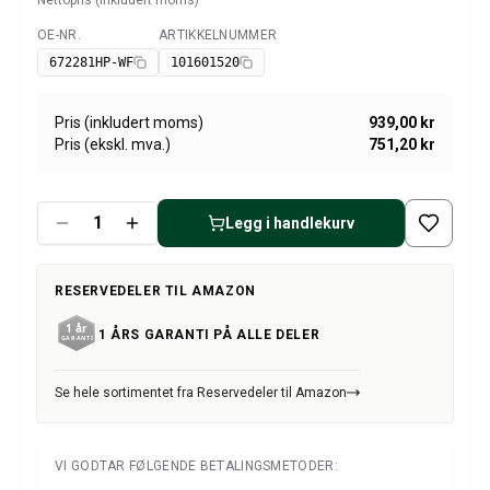
Nettopris (inkludert moms)
Amazon dekk/felg/navkapsler
Reservedeler til 1800
OE-NR.
ARTIKKELNUMMER
Tilgjengelig
1800 Bremsesystem
672281HP-WF
101601520
1800 Drivstoff/Avgassystem
Volvo 1800 Karosseri
Pris (inkludert moms)
939,00 kr
1800 Kjølesystem
Pris (ekskl. mva.)
751,20 kr
1800 Motorregulering
1800 Motordeler
1800 Forvogn
Legg i handlekurv
1800 Kraftoverføring/Bakaksel
1800 Interiør
RESERVEDELER TIL AMAZON
Varme/Friskluftsanlegg 1800 (1961–73)
1800 Dekk/Felg
1 ÅRS GARANTI PÅ ALLE DELER
1800 Øvrig
Reservedeler til 140/164
Se hele sortimentet fra Reservedeler til Amazon
Volvo 140/164 karosseri
140/164 Bremsesystem
140/164 Kjølesystem
VI GODTAR FØLGENDE BETALINGSMETODER:
140/164 Elsystem