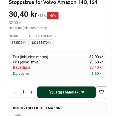
Amazon dekk/felg/navkapsler
Stoppskrue for Volvo Amazon, 140, 164
Reservedeler til 1800
30,40 kr
1800 Bremsesystem
/
stk.
-
5
%
1800 Drivstoff/Avgassystem
32,00 kr
Volvo 1800 Karosseri
Nettopris (inkludert moms)
1800 Kjølesystem
OE-NR.
ARTIKKELNUMMER
Tilgjengelig
1800 Motorregulering
673519
181605470
1800 Motordeler
1800 Forvogn
1800 Kraftoverføring/Bakaksel
Pris (inkludert moms)
32,00 kr
Pris (ekskl. mva.)
25,60 kr
1800 Interiør
Rabattpris
30,40 kr
Varme/Friskluftsanlegg 1800 (1961–73)
Du sparer
1,60 kr
1800 Dekk/Felg
1800 Øvrig
Reservedeler til 140/164
Legg i handlekurv
Volvo 140/164 karosseri
140/164 Bremsesystem
140/164 Kjølesystem
RESERVEDELER TIL AMAZON
140/164 Elsystem