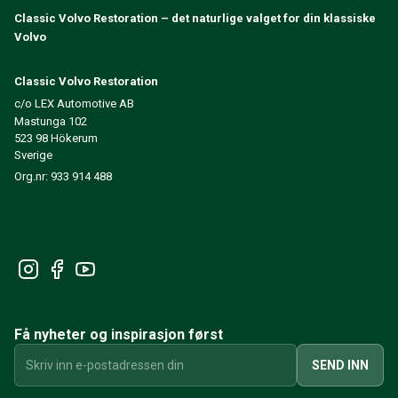
240/260 Motorregulering
Classic Volvo Restoration – det naturlige valget for din klassiske
Volvo
240/260 Kjølesystem
240/260 Kraftoverføring / bakaksel
240/260 Øvrig
Classic Volvo Restoration
Reservedeler til 740/760/780
c/o LEX Automotive AB
Mastunga 102
740/760/780 Bremsesystem
523 98 Hökerum
700 Drivstoff-/avgassystem
Sverige
740/760/780 Kraftoverføring/bakaksel
Org.nr: 933 914 488
700 Kjølesystem
Øvrig 740/760/780
740/760/780 Elsystem
740/760/780 Motorregulering
Varme-/Friskluftsanlegg 700
Dekk/Felg/Navkapsler 700
700 Motordeler
Få nyheter og inspirasjon først
740/760/780 Karosseri
740/760/780 Interiør
SEND INN
740/760/780 Forvogn