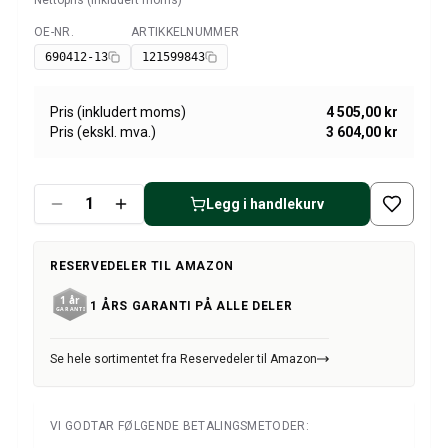
Nettopris (inkludert moms)
Amazon dekk/felg/navkapsler
Reservedeler til 1800
OE-NR.
ARTIKKELNUMMER
Tilgjengelig
1800 Bremsesystem
690412-13
121599843
1800 Drivstoff/Avgassystem
Volvo 1800 Karosseri
Pris (inkludert moms)
4 505,00 kr
1800 Kjølesystem
Pris (ekskl. mva.)
3 604,00 kr
1800 Motorregulering
1800 Motordeler
1800 Forvogn
Legg i handlekurv
1800 Kraftoverføring/Bakaksel
1800 Interiør
RESERVEDELER TIL AMAZON
Varme/Friskluftsanlegg 1800 (1961–73)
1800 Dekk/Felg
1 ÅRS GARANTI PÅ ALLE DELER
1800 Øvrig
Reservedeler til 140/164
Se hele sortimentet fra Reservedeler til Amazon
Volvo 140/164 karosseri
140/164 Bremsesystem
140/164 Kjølesystem
VI GODTAR FØLGENDE BETALINGSMETODER:
140/164 Elsystem