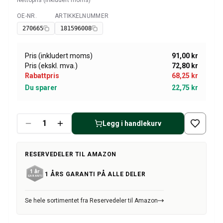
Nettopris (inkludert moms)
Amazon dekk/felg/navkapsler
Reservedeler til 1800
OE-NR.
ARTIKKELNUMMER
Tilgjengelig
1800 Bremsesystem
270665
181596008
1800 Drivstoff/Avgassystem
Volvo 1800 Karosseri
Pris (inkludert moms)
91,00 kr
1800 Kjølesystem
Pris (ekskl. mva.)
72,80 kr
1800 Motorregulering
Rabattpris
68,25 kr
1800 Motordeler
Du sparer
22,75 kr
1800 Forvogn
1800 Kraftoverføring/Bakaksel
1800 Interiør
Legg i handlekurv
Varme/Friskluftsanlegg 1800 (1961–73)
1800 Dekk/Felg
RESERVEDELER TIL AMAZON
1800 Øvrig
Reservedeler til 140/164
1 ÅRS GARANTI PÅ ALLE DELER
Volvo 140/164 karosseri
140/164 Bremsesystem
Se hele sortimentet fra Reservedeler til Amazon
140/164 Kjølesystem
140/164 Elsystem