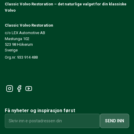
Classic Volvo Restoration – det naturlige valget for din klassiske
240/260 Motorregulering
Volvo
240/260 Kjølesystem
240/260 Kraftoverføring / bakaksel
Classic Volvo Restoration
240/260 Øvrig
c/o LEX Automotive AB
Reservedeler til 740/760/780
Mastunga 102
740/760/780 Bremsesystem
523 98 Hökerum
700 Drivstoff-/avgassystem
Sverige
740/760/780 Kraftoverføring/bakaksel
Org.nr: 933 914 488
700 Kjølesystem
Øvrig 740/760/780
740/760/780 Elsystem
740/760/780 Motorregulering
Varme-/Friskluftsanlegg 700
Dekk/Felg/Navkapsler 700
700 Motordeler
Få nyheter og inspirasjon først
740/760/780 Karosseri
740/760/780 Interiør
SEND INN
740/760/780 Forvogn