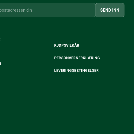
SEND INN
E
KJØPSVILKÅR
PERSONVERNERKLÆRING
R
LEVERINGSBETINGELSER