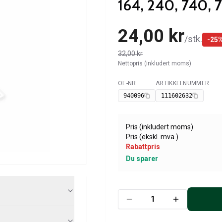
164, 240, 740, 
24,00 kr
/
stk.
-
25
32,00 kr
Nettopris (inkludert moms)
OE-NR.
ARTIKKELNUMMER
Tilgjengelig
940096
111602632
Pris (inkludert moms)
Pris (ekskl. mva.)
Rabattpris
Du sparer