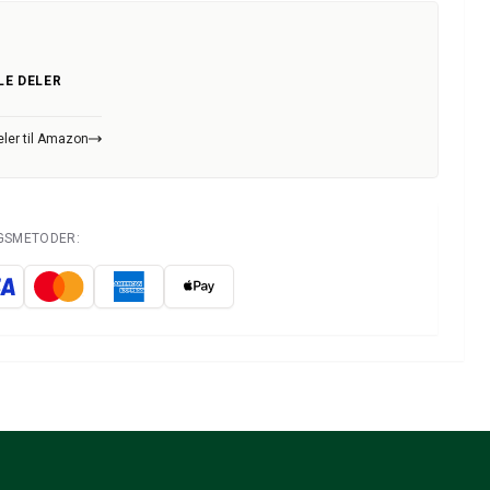
LE DELER
eler til Amazon
NGSMETODER: