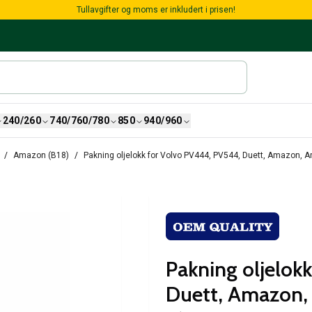
Tullavgifter og moms er inkludert i prisen!
240/260
740/760/780
850
940/960
Amazon (B18)
Pakning oljelokk for Volvo PV444, PV544, Duett, Amazon, A
Pakning oljelok
Duett, Amazon,