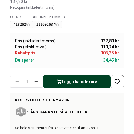
Amazon dekk/felg/navkapsler
137,80 kr
Nettopris (inkludert moms)
Reservedeler til 1800
1800 Bremsesystem
OE-NR.
ARTIKKELNUMMER
Tilgjengelig
1800 Drivstoff/Avgassystem
418262
111602637
Volvo 1800 Karosseri
1800 Kjølesystem
Pris (inkludert moms)
137,80 kr
1800 Motorregulering
Pris (ekskl. mva.)
110,24 kr
1800 Motordeler
Rabattpris
103,35 kr
1800 Forvogn
Du sparer
34,45 kr
1800 Kraftoverføring/Bakaksel
1800 Interiør
Varme/Friskluftsanlegg 1800 (1961–73)
Legg i handlekurv
1800 Dekk/Felg
1800 Øvrig
RESERVEDELER TIL AMAZON
Reservedeler til 140/164
Volvo 140/164 karosseri
1 ÅRS GARANTI PÅ ALLE DELER
140/164 Bremsesystem
140/164 Kjølesystem
Se hele sortimentet fra Reservedeler til Amazon
140/164 Elsystem