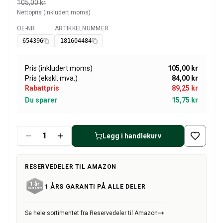
Amazon dekk/felg/navkapsler
105,00 kr
Nettopris (inkludert moms)
Reservedeler til 1800
1800 Bremsesystem
OE-NR.
ARTIKKELNUMMER
Tilgjengelig
1800 Drivstoff/Avgassystem
654396
181604484
Volvo 1800 Karosseri
1800 Kjølesystem
Pris (inkludert moms)
105,00 kr
1800 Motorregulering
Pris (ekskl. mva.)
84,00 kr
1800 Motordeler
Rabattpris
89,25 kr
1800 Forvogn
Du sparer
15,75 kr
1800 Kraftoverføring/Bakaksel
1800 Interiør
Varme/Friskluftsanlegg 1800 (1961–73)
Legg i handlekurv
1800 Dekk/Felg
1800 Øvrig
RESERVEDELER TIL AMAZON
Reservedeler til 140/164
Volvo 140/164 karosseri
1 ÅRS GARANTI PÅ ALLE DELER
140/164 Bremsesystem
140/164 Kjølesystem
Se hele sortimentet fra Reservedeler til Amazon
140/164 Elsystem