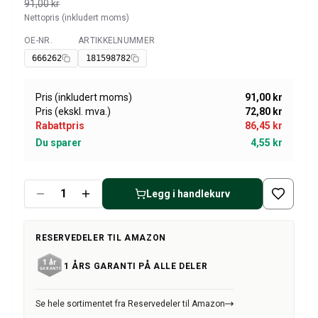
Amazon dekk/felg/navkapsler
91,00 kr
Nettopris (inkludert moms)
Reservedeler til 1800
1800 Bremsesystem
OE-NR.
ARTIKKELNUMMER
Tilgjengelig
1800 Drivstoff/Avgassystem
666262
181598782
Volvo 1800 Karosseri
1800 Kjølesystem
Pris (inkludert moms)
91,00 kr
1800 Motorregulering
Pris (ekskl. mva.)
72,80 kr
1800 Motordeler
Rabattpris
86,45 kr
1800 Forvogn
Du sparer
4,55 kr
1800 Kraftoverføring/Bakaksel
1800 Interiør
Varme/Friskluftsanlegg 1800 (1961–73)
Legg i handlekurv
1800 Dekk/Felg
1800 Øvrig
RESERVEDELER TIL AMAZON
Reservedeler til 140/164
Volvo 140/164 karosseri
1 ÅRS GARANTI PÅ ALLE DELER
140/164 Bremsesystem
140/164 Kjølesystem
Se hele sortimentet fra Reservedeler til Amazon
140/164 Elsystem